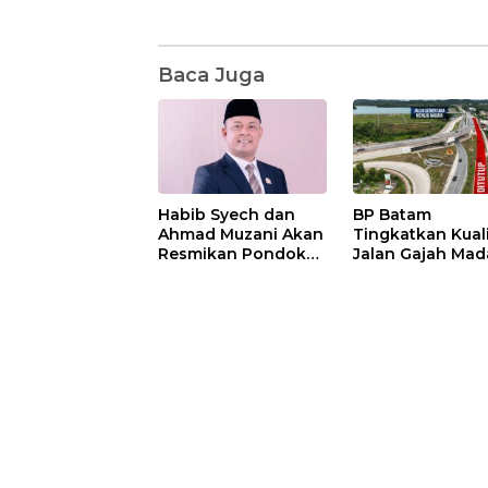
Baca Juga
Habib Syech dan
BP Batam
Ahmad Muzani Akan
Tingkatkan Kual
Resmikan Pondok
Jalan Gajah Mad
Pesantren Nur Iman
Pengguna Jalan
di Pulau Kasu, Iman
Diminta Ekstra H
Sutiawan Cek
hati
Kesiapan