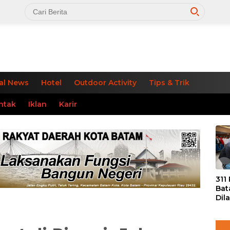
al News
Hotel
Outdoor Activity
Tips & Trik
ntak
Iklan
Karir
«
311
Bat
Dil
Tek
dan