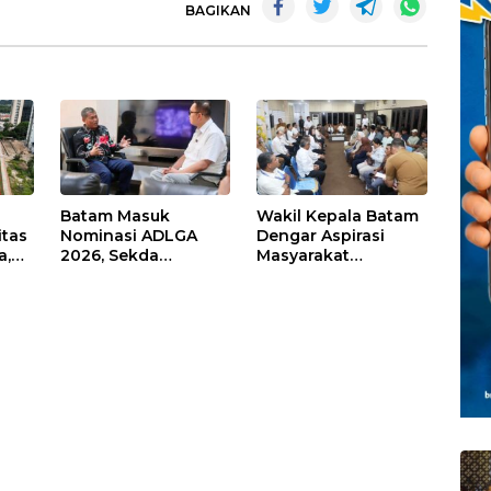
BAGIKAN
Batam Masuk
Wakil Kepala Batam
itas
Nominasi ADLGA
Dengar Aspirasi
a,
2026, Sekda
Masyarakat
Firmansyah
Rempang – Galang:
ati-
Paparkan
Pastikan
Transformasi Digital
Pembangunan
Berbasis Data
Sekolah Rakyat
Berorientasi
Pengembangan
Masa Depan
Pendidikan