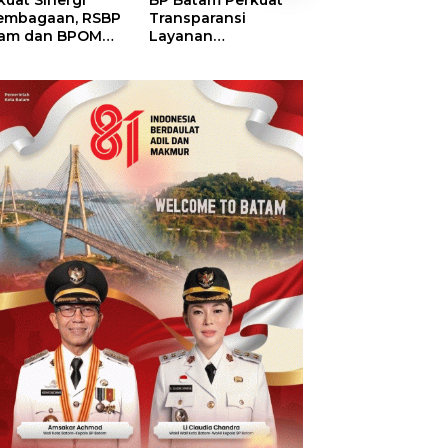
kuat Sinergi
BP Batam Perkuat
BP Batam Duku
embagaan, RSBP
Transparansi
Penertiban Rua
am dan BPOM
Layanan
Laut, Pastikan
tikan Pelayanan
Pertanahan, Alokasi
Pemanfaatan Se
 Ketersediaan
Tanah Reguler
Aturan
t Aman
Segera Hadir Melalui
LMS