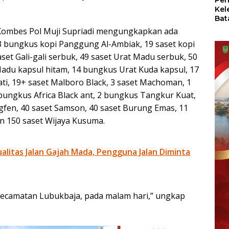
Per
Kel
Bat
Pas
 Kombes Pol Muji Supriadi mengungkapkan ada
dan
 23 bungkus kopi Panggung Al-Ambiak, 19 saset kopi
Oba
 saset Gali-gali serbuk, 49 saset Urat Madu serbuk, 50
Madu kapsul hitam, 14 bungkus Urat Kuda kapsul, 17
ati, 19+ saset Malboro Black, 3 saset Machoman, 1
 bungkus Africa Black ant, 2 bungkus Tangkur Kuat,
ngfen, 40 saset Samson, 40 saset Burung Emas, 11
an 150 saset Wijaya Kusuma.
litas Jalan Gajah Mada, Pengguna Jalan Diminta
Kecamatan Lubukbaja, pada malam hari,” ungkap