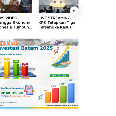
»
S VIDEO:
LIVE STREAMING:
TERBONGKAR!
langga: Ekonomi
KPK Tetapkan Tiga
Ratusan Rekeni
onesia Tumbuh
Tersangka Kasus
Virtual SPPG Fikt
9 Persen pada
Dugaan Korupsi
Diduga Terima 
ester II 2026
Digitalisasi SPBU
Rp311 Miliar, Ka
Pertamina
Dilaporkan ke
Kejaksaan