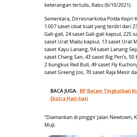
keterangan tertulis, Rabu (6/10/2021).
Sementara, Dirresnarkoba Polda Kepri
1.007 saset obat kuat yang terdiri dari
Gali-gali, 24 saset Gali-gali kapsul, 225
saset Urat Madu kapsul, 13 saset Urat 
saset Kayu Lanang, 94 saset Lanang Sej
saset Chang San, 43 saset Big Pen’s, 50
2 bungkus Red Bull, 49 saset Fly Kucho
saset Greeng Jos, 70 saset Raja Mesir d
BACA JUGA:
BP Batam Tingkatkan Kua
Ekstra Hati-hati
“Diamankan di pinggir Jalan Newtown, 
Muji.