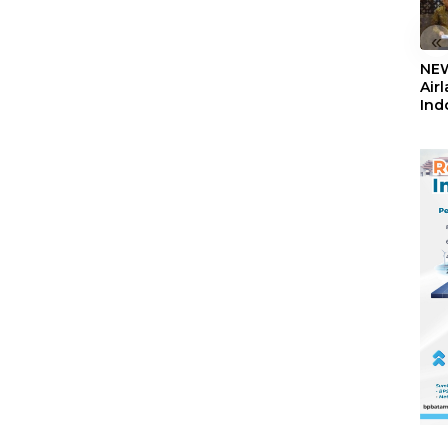
«
NEW
Air
Ind
5,2
Sem