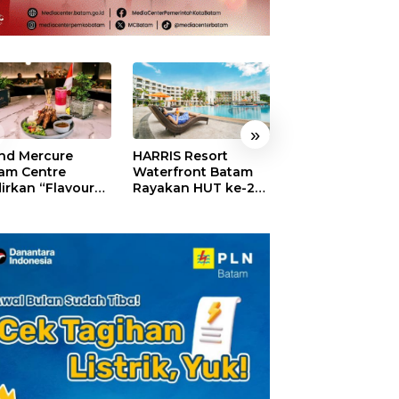
»
nd Mercure
HARRIS Resort
GM For A Day 2
am Centre
Waterfront Batam
Sukses Digelar,
irkan “Flavours
Rayakan HUT ke-24,
Puluhan Anak
Nusantara”,
Tebar Giveaway dan
Rasakan Jadi
akan HUT RI
Diskon Menginap
General Manage
gan Cita Rasa
24%
Hotel Sehari
iner Indonesia