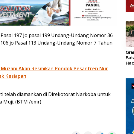
jo Pasal 197 Jo pasal 199 Undang-Undang Nomor 36
l 106 jo Pasal 113 Undang-Undang Nomor 7 Tahun
«
Gra
Bat
Had
 Muzani Akan Resmikan Pondok Pesantren Nur
of 
Ray
ek Kesiapan
den
Kul
ti telah diamankan di Direkotorat Narkoba untuk
ta Muji. (BTM /emr)