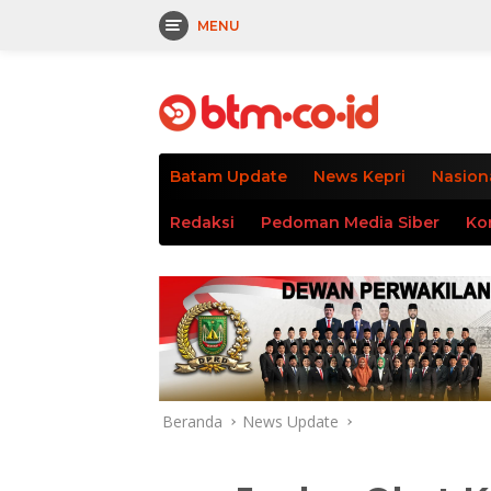
MENU
Langsung
tutup
ke
konten
Batam Update
News Kepri
Nasion
Redaksi
Pedoman Media Siber
Ko
Beranda
News Update