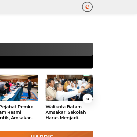
tutup
»
 Pejabat Pemko
Walikota Batam
Ekonomi Batam
am Resmi
Amsakar: Sekolah
Diproyeksikan
antik, Amsakar
Harus Menjadi
Tumbuh hingga 
ankan Integritas
Ruang Aman bagi
Persen, Pemko
 Pelayanan
Anak untuk Tumbuh
Naikkan Target
dan Berprestasi
Pendapatan Da