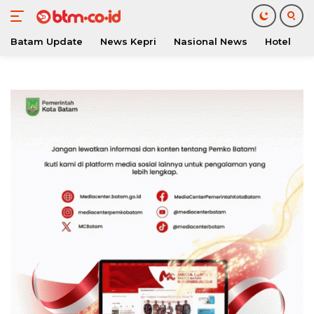
Batam Update
News Kepri
Nasional News
Hotel
O
Langsung
ke
konten