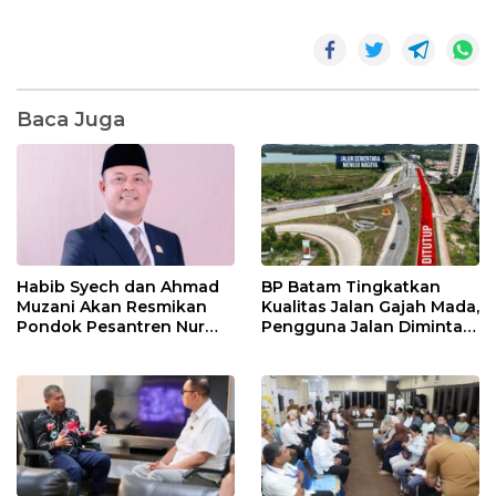
Baca Juga
Habib Syech dan Ahmad
BP Batam Tingkatkan
Muzani Akan Resmikan
Kualitas Jalan Gajah Mada,
Pondok Pesantren Nur
Pengguna Jalan Diminta
Iman di Pulau Kasu, Iman
Ekstra Hati-hati
Sutiawan Cek Kesiapan