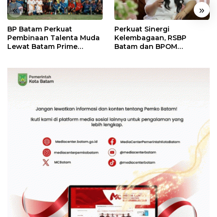
«
»
BP Batam Perkuat
Perkuat Sinergi
Pembinaan Talenta Muda
Kelembagaan, RSBP
Lewat Batam Prime
Batam dan BPOM
International Grassroot
Pastikan Pelayanan dan
Football Festival 2026
Ketersediaan Obat Aman