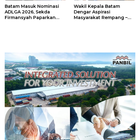
Batam Masuk Nominasi
Wakil Kepala Batam
ADLGA 2026, Sekda
Dengar Aspirasi
Firmansyah Paparkan
Masyarakat Rempang –
Transformasi Digital
Galang: Pastikan
Berbasis Data
Pembangunan Sekolah
Rakyat Berorientasi
Pengembangan Masa
Depan Pendidikan