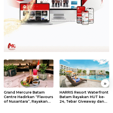
«
»
Grand Mercure Batam
HARRIS Resort Waterfront
Centre Hadirkan “Flavours
Batam Rayakan HUT ke-
of Nusantara”, Rayakan
24, Tebar Giveaway dan
HUT RI dengan Cita Rasa
Diskon Menginap 24%
Kuliner Indonesia