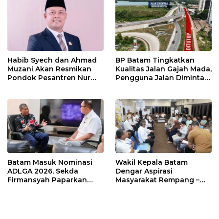
Habib Syech dan Ahmad
BP Batam Tingkatkan
Muzani Akan Resmikan
Kualitas Jalan Gajah Mada,
Pondok Pesantren Nur
Pengguna Jalan Diminta
Iman di Pulau Kasu, Iman
Ekstra Hati-hati
Sutiawan Cek Kesiapan
Batam Masuk Nominasi
Wakil Kepala Batam
ADLGA 2026, Sekda
Dengar Aspirasi
Firmansyah Paparkan
Masyarakat Rempang –
Transformasi Digital
Galang: Pastikan
Berbasis Data
Pembangunan Sekolah
Rakyat Berorientasi
Pengembangan Masa