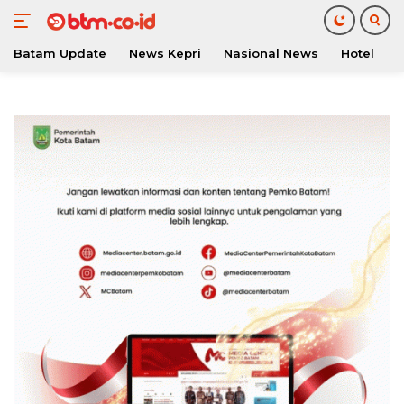
Batam Update
News Kepri
Nasional News
Hotel
O
Langsung
ke
konten