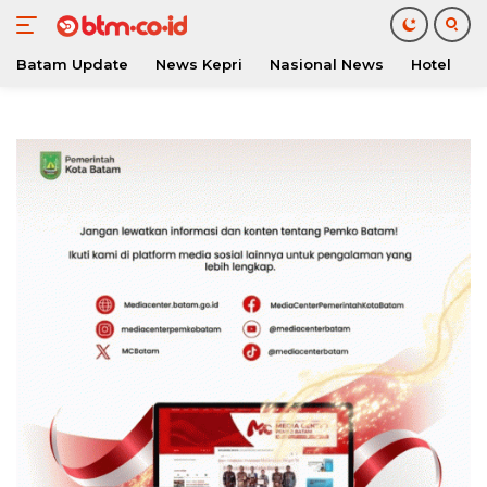
Batam Update
News Kepri
Nasional News
Hotel
O
Langsung
ke
konten