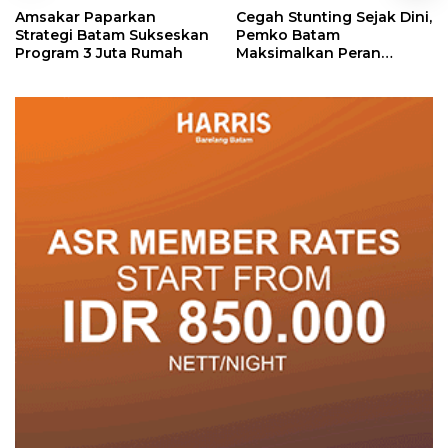
Amsakar Paparkan
Cegah Stunting Sejak Dini,
Strategi Batam Sukseskan
Pemko Batam
Program 3 Juta Rumah
Maksimalkan Peran
Posyandu