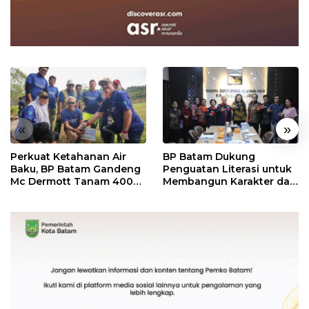
«
»
Perkuat Ketahanan Air
BP Batam Dukung
Baku, BP Batam Gandeng
Penguatan Literasi untuk
Mc Dermott Tanam 400
Membangun Karakter dan
Bambu Betung di
Kebhinekaan Bagi
Bendungan Sei Nongsa
Generasi Masa Depan