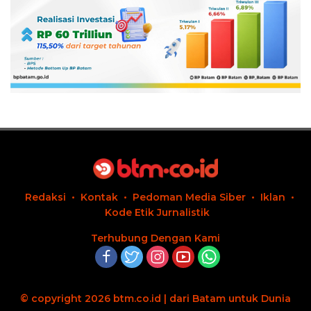
Redaksi
Kontak
Pedoman Media Siber
Iklan
Kode Etik Jurnalistik
Terhubung Dengan Kami
© copyright 2026 btm.co.id | dari Batam untuk Dunia