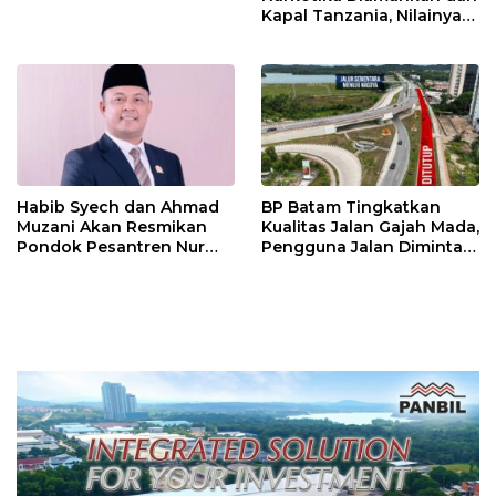
Kapal Tanzania, Nilainya
Tembus Rp4,55 Triliun
Habib Syech dan Ahmad
BP Batam Tingkatkan
Muzani Akan Resmikan
Kualitas Jalan Gajah Mada,
Pondok Pesantren Nur
Pengguna Jalan Diminta
Iman di Pulau Kasu, Iman
Ekstra Hati-hati
Sutiawan Cek Kesiapan