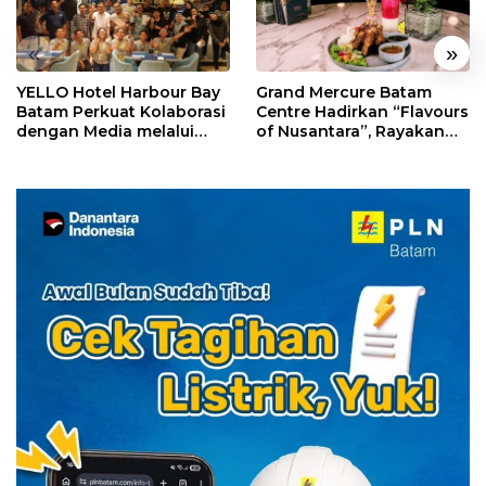
«
»
YELLO Hotel Harbour Bay
Grand Mercure Batam
Batam Perkuat Kolaborasi
Centre Hadirkan “Flavours
dengan Media melalui
of Nusantara”, Rayakan
YELLO Connect
HUT RI dengan Cita Rasa
Kuliner Indonesia