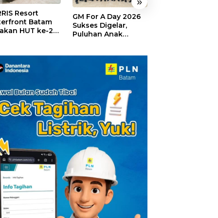
»
RIS Resort
SELAMAT!,
GM For A Day 2026
erfront Batam
Wyndham Panbi
Sukses Digelar,
akan HUT ke-24,
Batam Raih
Puluhan Anak
ar Giveaway dan
Penghargaan Ho
Rasakan Jadi
kon Menginap
Premium Terbai
General Manager
%
Versi Trip.com
Hotel Sehari