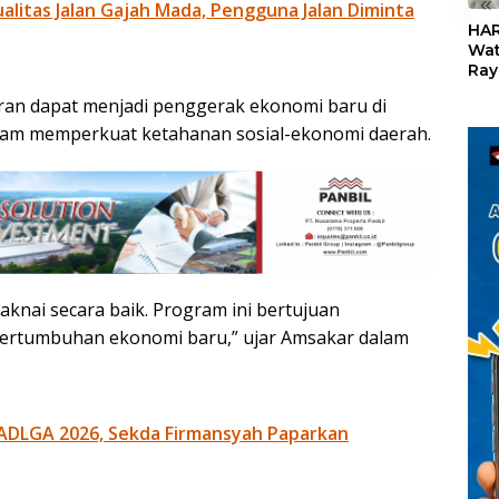
«
litas Jalan Gajah Mada, Pengguna Jalan Diminta
HAR
Wat
Ray
Teb
ran dapat menjadi penggerak ekonomi baru di
Dis
24
alam memperkuat ketahanan sosial-ekonomi daerah.
aknai secara baik. Program ini bertujuan
pertumbuhan ekonomi baru,” ujar Amsakar dalam
ADLGA 2026, Sekda Firmansyah Paparkan