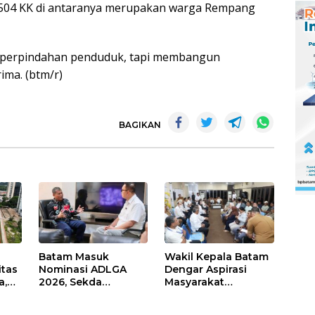
n 504 KK di antaranya merupakan warga Rempang
r perpindahan penduduk, tapi membangun
ima. (btm/r)
BAGIKAN
Batam Masuk
Wakil Kepala Batam
itas
Nominasi ADLGA
Dengar Aspirasi
a,
2026, Sekda
Masyarakat
Firmansyah
Rempang – Galang:
ati-
Paparkan
Pastikan