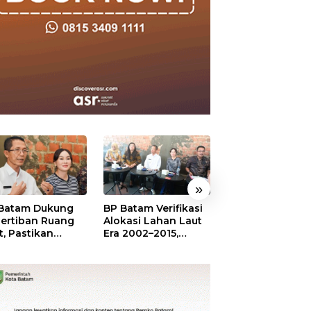
»
Batam Dukung
BP Batam Verifikasi
Sekolah Terinte
ertiban Ruang
Alokasi Lahan Laut
Merah Putih,
t, Pastikan
Era 2002–2015,
Menumbuhkan
anfaatan Sesuai
Amsakar: Tata
Mimpi di Tanah
ran
Ulang Demi
Rempang-Gala
Kepastian Hukum
dan Investasi