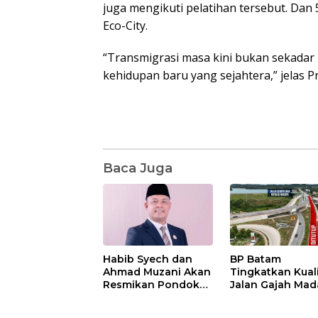
juga mengikuti pelatihan tersebut. Da
Eco-City.
“Transmigrasi masa kini bukan sekada
kehidupan baru yang sejahtera,” jelas Pr
Baca Juga
Habib Syech dan
BP Batam
Ahmad Muzani Akan
Tingkatkan Kual
Resmikan Pondok
Jalan Gajah Mad
Pesantren Nur Iman
Pengguna Jalan
di Pulau Kasu, Iman
Diminta Ekstra H