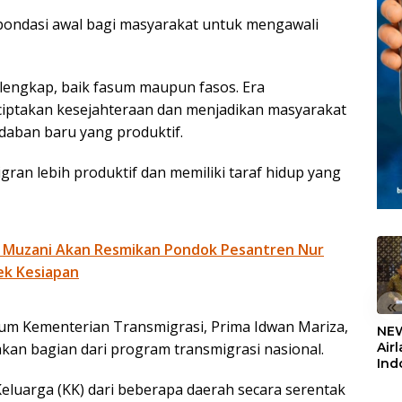
di pondasi awal bagi masyarakat untuk mengawali
lengkap, baik fasum maupun fasos. Era
nciptakan kesejahteraan dan menjadikan masyarakat
aban baru yang produktif.
gran lebih produktif dan memiliki taraf hidup yang
 Muzani Akan Resmikan Pondok Pesantren Nur
ek Kesiapan
«
ukum Kementerian Transmigrasi, Prima Idwan Mariza,
NEW
Air
kan bagian dari program transmigrasi nasional.
Ind
5,2
Keluarga (KK) dari beberapa daerah secara serentak
Sem