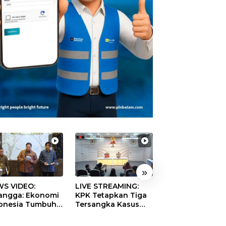
»
S VIDEO:
LIVE STREAMING:
TERBONGKAR!
langga: Ekonomi
KPK Tetapkan Tiga
Ratusan Rekeni
onesia Tumbuh
Tersangka Kasus
Virtual SPPG Fikt
9 Persen pada
Dugaan Korupsi
Diduga Terima 
ester II 2026
Digitalisasi SPBU
Rp311 Miliar, Ka