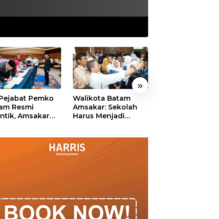
»
 Pejabat Pemko
Walikota Batam
Ekonomi Batam
am Resmi
Amsakar: Sekolah
Diproyeksikan
antik, Amsakar
Harus Menjadi
Tumbuh hingga 
ankan Integritas
Ruang Aman bagi
Persen, Pemko
 Pelayanan
Anak untuk Tumbuh
Naikkan Target
dan Berprestasi
Pendapatan Da