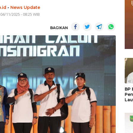
.id
-
News Update
 04/11/2025 - 08:25 WIB
BAGIKAN
«
BP 
Pen
Lau
Pem
Atu