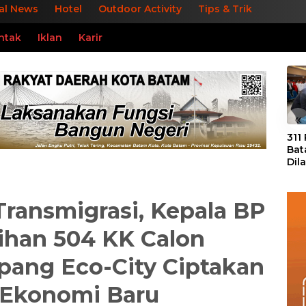
al News
Hotel
Outdoor Activity
Tips & Trik
ntak
Iklan
Karir
«
311
Bat
Dil
Tek
dan
Transmigrasi, Kepala BP
ihan 504 KK Calon
ang Eco-City Ciptakan
 Ekonomi Baru