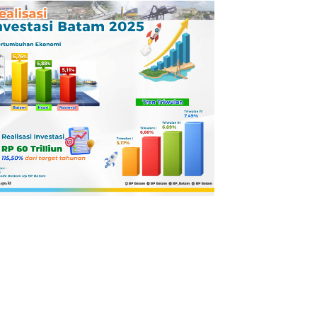
Pertamina
Dilaporkan ke
Kejaksaan