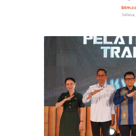
btm.co
Selasa,