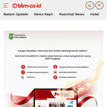
Batam Update
News Kepri
Nasional News
Hotel
O
Langsung
ke
konten