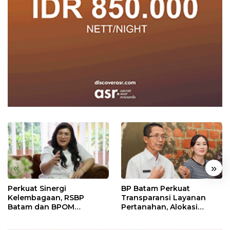
«
»
Perkuat Sinergi
BP Batam Perkuat
Kelembagaan, RSBP
Transparansi Layanan
Batam dan BPOM
Pertanahan, Alokasi
Pastikan Pelayanan dan
Tanah Reguler Segera
Ketersediaan Obat Aman
Hadir Melalui LMS