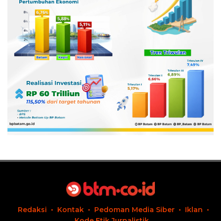
Redaksi
Kontak
Pedoman Media Siber
Iklan
Kode Etik Jurnalistik