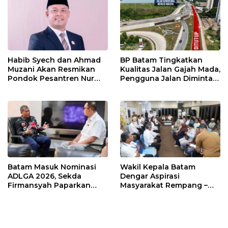
Habib Syech dan Ahmad
BP Batam Tingkatkan
Muzani Akan Resmikan
Kualitas Jalan Gajah Mada,
Pondok Pesantren Nur
Pengguna Jalan Diminta
Iman di Pulau Kasu, Iman
Ekstra Hati-hati
Sutiawan Cek Kesiapan
Batam Masuk Nominasi
Wakil Kepala Batam
ADLGA 2026, Sekda
Dengar Aspirasi
Firmansyah Paparkan
Masyarakat Rempang –
Transformasi Digital
Galang: Pastikan
Berbasis Data
Pembangunan Sekolah
Rakyat Berorientasi
Pengembangan Masa