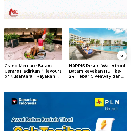
«
»
Grand Mercure Batam
HARRIS Resort Waterfront
Centre Hadirkan “Flavours
Batam Rayakan HUT ke-
of Nusantara”, Rayakan
24, Tebar Giveaway dan
HUT RI dengan Cita Rasa
Diskon Menginap 24%
Kuliner Indonesia