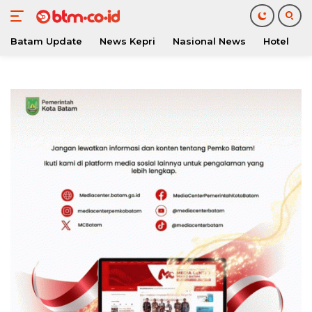
Batam Update
News Kepri
Nasional News
Hotel
O
Langsung
ke
konten