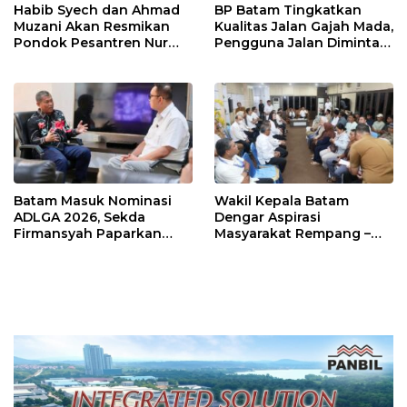
Habib Syech dan Ahmad
BP Batam Tingkatkan
Muzani Akan Resmikan
Kualitas Jalan Gajah Mada,
Pondok Pesantren Nur
Pengguna Jalan Diminta
Iman di Pulau Kasu, Iman
Ekstra Hati-hati
Sutiawan Cek Kesiapan
Batam Masuk Nominasi
Wakil Kepala Batam
ADLGA 2026, Sekda
Dengar Aspirasi
Firmansyah Paparkan
Masyarakat Rempang –
Transformasi Digital
Galang: Pastikan
Berbasis Data
Pembangunan Sekolah
Rakyat Berorientasi
Pengembangan Masa
Depan Pendidikan