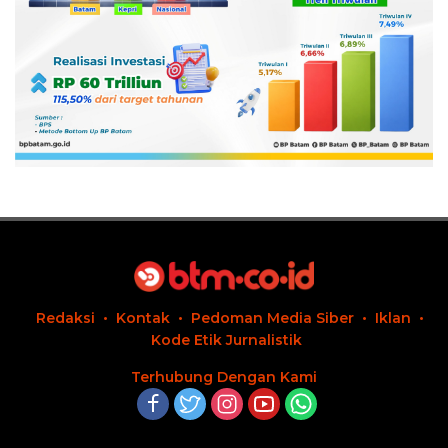
Redaksi
Kontak
Pedoman Media Siber
Iklan
Kode Etik Jurnalistik
Terhubung Dengan Kami