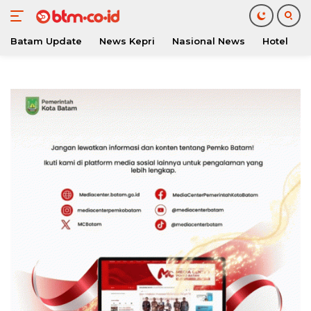
Batam Update
News Kepri
Nasional News
Hotel
O
Langsung
ke
konten