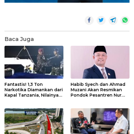
Baca Juga
Fantastis! 1,3 Ton
Habib Syech dan Ahmad
Narkotika Diamankan dari
Muzani Akan Resmikan
Kapal Tanzania, Nilainya
Pondok Pesantren Nur
Tembus Rp4,55 Triliun
Iman di Pulau Kasu, Iman
Sutiawan Cek Kesiapan