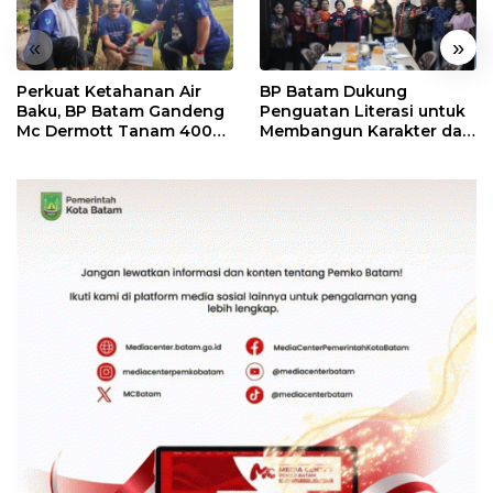
«
»
Perkuat Ketahanan Air
BP Batam Dukung
Baku, BP Batam Gandeng
Penguatan Literasi untuk
Mc Dermott Tanam 400
Membangun Karakter dan
Bambu Betung di
Kebhinekaan Bagi
Bendungan Sei Nongsa
Generasi Masa Depan