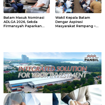
Batam Masuk Nominasi
Wakil Kepala Batam
ADLGA 2026, Sekda
Dengar Aspirasi
Firmansyah Paparkan
Masyarakat Rempang –
Transformasi Digital
Galang: Pastikan
Berbasis Data
Pembangunan Sekolah
Rakyat Berorientasi
Pengembangan Masa
Depan Pendidikan