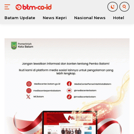
Batam Update
News Kepri
Nasional News
Hotel
O
Langsung
ke
konten