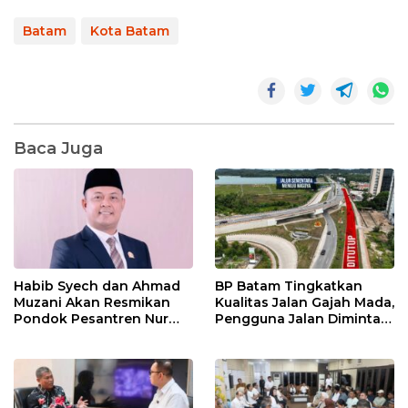
Batam
Kota Batam
Baca Juga
Habib Syech dan Ahmad
BP Batam Tingkatkan
Muzani Akan Resmikan
Kualitas Jalan Gajah Mada,
Pondok Pesantren Nur
Pengguna Jalan Diminta
Iman di Pulau Kasu, Iman
Ekstra Hati-hati
Sutiawan Cek Kesiapan