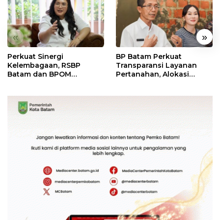
«
»
Perkuat Sinergi
BP Batam Perkuat
Kelembagaan, RSBP
Transparansi Layanan
Batam dan BPOM
Pertanahan, Alokasi
Pastikan Pelayanan dan
Tanah Reguler Segera
Ketersediaan Obat Aman
Hadir Melalui LMS