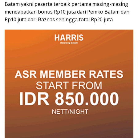
Batam yakni peserta terbaik pertama masing-masing
mendapatkan bonus Rp10 juta dari Pemko Batam dan
Rp10 juta dari Baznas sehingga total Rp20 juta.