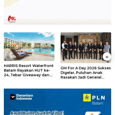
«
»
HARRIS Resort Waterfront
GM For A Day 2026 Sukses
Batam Rayakan HUT ke-
Digelar, Puluhan Anak
24, Tebar Giveaway dan
Rasakan Jadi General
Diskon Menginap 24%
Manager Hotel Sehari