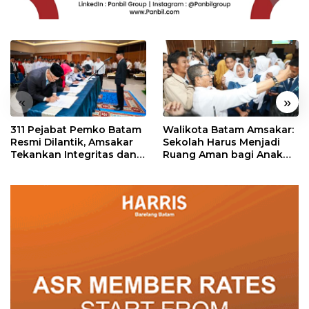
«
»
311 Pejabat Pemko Batam
Walikota Batam Amsakar:
Resmi Dilantik, Amsakar
Sekolah Harus Menjadi
Tekankan Integritas dan
Ruang Aman bagi Anak
Pelayanan
untuk Tumbuh dan
Berprestasi