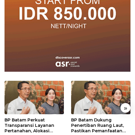
«
»
BP Batam Perkuat
BP Batam Dukung
Transparansi Layanan
Penertiban Ruang Laut,
Pertanahan, Alokasi
Pastikan Pemanfaatan