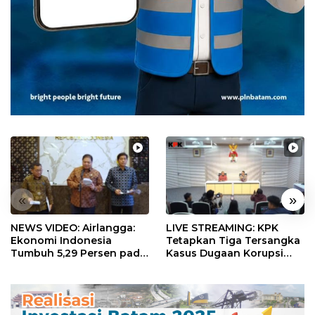
«
»
NEWS VIDEO: Airlangga:
LIVE STREAMING: KPK
Ekonomi Indonesia
Tetapkan Tiga Tersangka
Tumbuh 5,29 Persen pada
Kasus Dugaan Korupsi
Semester II 2026
Digitalisasi SPBU
Pertamina