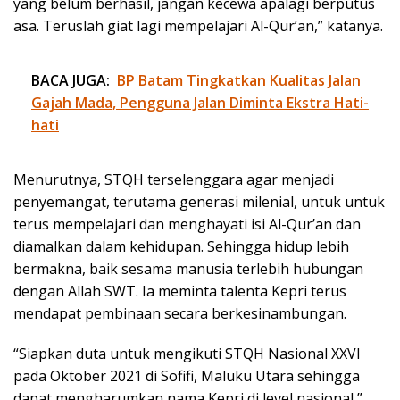
yang belum berhasil, jangan kecewa apalagi berputus
asa. Teruslah giat lagi mempelajari Al-Qur’an,” katanya.
BACA JUGA:
BP Batam Tingkatkan Kualitas Jalan
Gajah Mada, Pengguna Jalan Diminta Ekstra Hati-
hati
Menurutnya, STQH terselenggara agar menjadi
penyemangat, terutama generasi milenial, untuk untuk
terus mempelajari dan menghayati isi Al-Qur’an dan
diamalkan dalam kehidupan. Sehingga hidup lebih
bermakna, baik sesama manusia terlebih hubungan
dengan Allah SWT. Ia meminta talenta Kepri terus
mendapat pembinaan secara berkesinambungan.
“Siapkan duta untuk mengikuti STQH Nasional XXVI
pada Oktober 2021 di Sofifi, Maluku Utara sehingga
dapat mengharumkan nama Kepri di level nasional,”