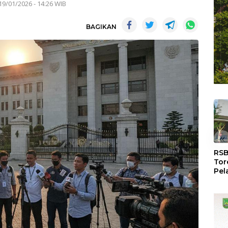
19/01/2026 - 14:26 WIB
BAGIKAN
«
RSB
Tor
Pel
Dun
Dia
WS