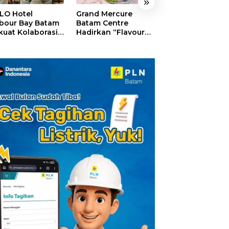
»
LO Hotel
Grand Mercure
HARRIS Resort
bour Bay Batam
Batam Centre
Waterfront Bat
kuat Kolaborasi
Hadirkan “Flavours
Rayakan HUT ke
gan Media
of Nusantara”,
Tebar Giveaway
alui YELLO
Rayakan HUT RI
Diskon Mengin
nect
dengan Cita Rasa
24%
Kuliner Indonesia