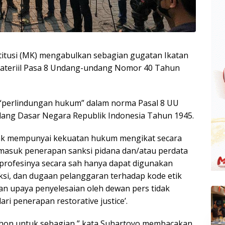
tusi (MK) mengabulkan sebagian gugatan Ikatan
materiil Pasa 8 Undang-undang Nomor 40 Tahun
“perlindungan hukum” dalam norma Pasal 8 UU
ng Dasar Negara Republik Indonesia Tahun 1945.
dak mempunyai kekuatan hukum mengikat secara
rmasuk penerapan sanksi pidana dan/atau perdata
profesinya secara sah hanya dapat digunakan
ksi, dan dugaan pelanggaran terhadap kode etik
an upaya penyelesaian oleh dewan pers tidak
i penerapan restorative justice’.
on untuk sebagian,” kata Suhartoyo membacakan