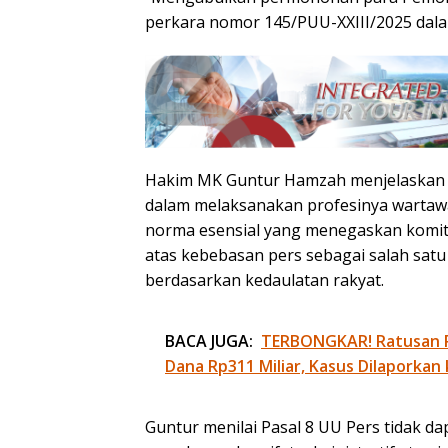
perkara nomor 145/PUU-XXIII/2025 dalam
Hakim MK Guntur Hamzah menjelaskan 
dalam melaksanakan profesinya warta
norma esensial yang menegaskan komi
atas kebebasan pers sebagai salah sat
berdasarkan kedaulatan rakyat.
BACA JUGA:
TERBONGKAR! Ratusan Re
Dana Rp311 Miliar, Kasus Dilaporkan
Guntur menilai Pasal 8 UU Pers tidak d