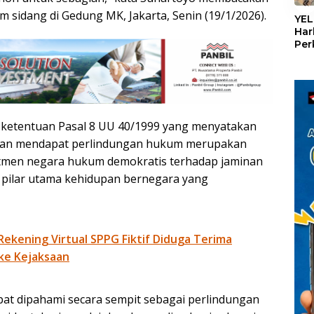
«
 sidang di Gedung MK, Jakarta, Senin (19/1/2026).
YEL
Har
Per
den
mel
Con
ketentuan Pasal 8 UU 40/1999 yang menyatakan
wan mendapat perlindungan hukum merupakan
tmen negara hukum demokratis terhadap jaminan
u pilar utama kehidupan bernegara yang
kening Virtual SPPG Fiktif Diduga Terima
 ke Kejaksaan
apat dipahami secara sempit sebagai perlindungan