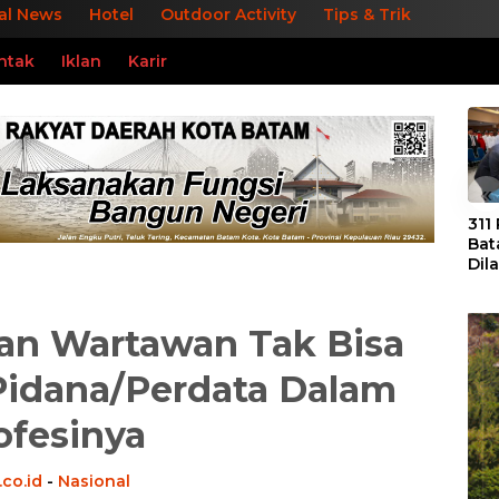
al News
Hotel
Outdoor Activity
Tips & Trik
ntak
Iklan
Karir
«
311
Bat
Dil
Tek
dan
an Wartawan Tak Bisa
Pidana/Perdata Dalam
ofesinya
co.id
-
Nasional