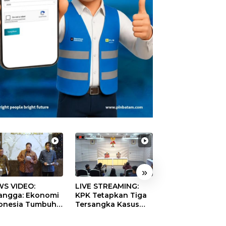
»
S VIDEO:
LIVE STREAMING:
TERBONGKAR!
langga: Ekonomi
KPK Tetapkan Tiga
Ratusan Rekeni
onesia Tumbuh
Tersangka Kasus
Virtual SPPG Fikt
9 Persen pada
Dugaan Korupsi
Diduga Terima 
ester II 2026
Digitalisasi SPBU
Rp311 Miliar, Ka