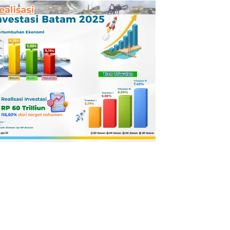
Pertamina
Dilaporkan ke
Kejaksaan