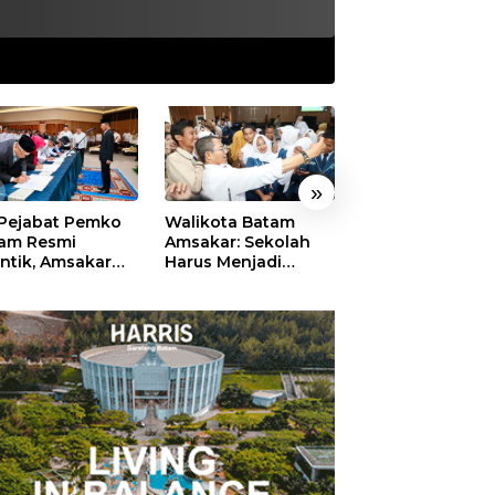
»
 Pejabat Pemko
Walikota Batam
Ekonomi Batam
am Resmi
Amsakar: Sekolah
Diproyeksikan
antik, Amsakar
Harus Menjadi
Tumbuh hingga 
ankan Integritas
Ruang Aman bagi
Persen, Pemko
 Pelayanan
Anak untuk Tumbuh
Naikkan Target
dan Berprestasi
Pendapatan Da