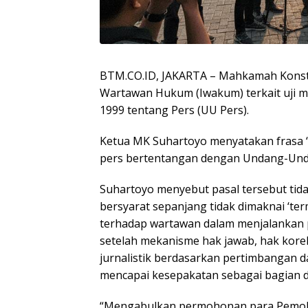
BTM.CO.ID, JAKARTA – Mahkamah Konsti
Wartawan Hukum (Iwakum) terkait uji 
1999 tentang Pers (UU Pers).
Ketua MK Suhartoyo menyatakan frasa 
pers bertentangan dengan Undang-Unda
Suhartoyo menyebut pasal tersebut ti
bersyarat sepanjang tidak dimaknai ‘te
terhadap wartawan dalam menjalankan 
setelah mekanisme hak jawab, hak kore
jurnalistik berdasarkan pertimbangan d
mencapai kesepakatan sebagai bagian dar
“Mengabulkan permohonan para Pemoh