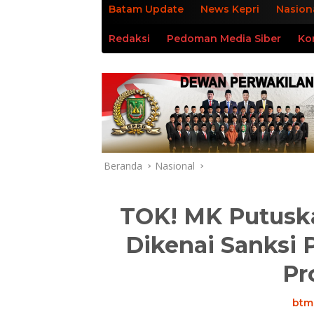
Batam Update
News Kepri
Nasion
Redaksi
Pedoman Media Siber
Ko
Beranda
Nasional
TOK! MK Putusk
Dikenai Sanksi 
Pr
btm.