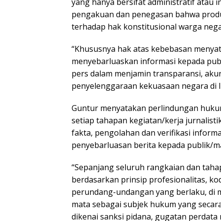
yang hanya bersifat administratif atau 
pengakuan dan penegasan bahwa produk 
terhadap hak konstitusional warga negar
“Khususnya hak atas kebebasan menyat
menyebarluaskan informasi kepada publi
pers dalam menjamin transparansi, aku
penyelenggaraan kekuasaan negara di 
Guntur menyatakan perlindungan huku
setiap tahapan kegiatan/kerja jurnalist
fakta, pengolahan dan verifikasi inform
penyebarluasan berita kepada publik/m
“Sepanjang seluruh rangkaian dan taha
berdasarkan prinsip profesionalitas, kod
perundang-undangan yang berlaku, di m
mata sebagai subjek hukum yang secar
dikenai sanksi pidana, gugatan perdata