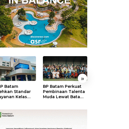
»
P Batam
BP Batam Perkuat
Perkuat Sinergi
ehkan Standar
Pembinaan Talenta
Kelembagaan, 
ayanan Kelas
Muda Lewat Batam
Batam dan BPO
ia, Raih
Prime International
Pastikan Pelay
mond Status dari
Grassroot Football
dan Ketersedia
O
Festival 2026
Obat Aman