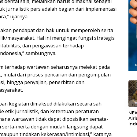
insidental saja, melainkan harus dimaknai sebagai
jurnalistik pers adalah bagian dari implementasi
a,” ujarnya.
akan pendapat dan hak untuk memperoleh serta
k/masyarakat. Hal ini mengingat fungsi strategis
ntabilitas, dan pengawasan terhadap
Indonesia,” sambungnya.
m terhadap wartawan seharusnya melekat pada
ik, mulai dari proses pencarian dan pengumpulan
asi, hingga penyajian, penerbitan dan
asyarakat.
pan kegiatan dimaksud dilakukan secara sah
«
e etik jurnalistik, dan ketentuan peraturan
NEW
ana wartawan tidak dapat diposisikan semata-
Air
Ind
a serta-merta dengan mudah langsung dapat
5,2
 maupun tindakan kekerasan/intimidasi,” katanya.
Sem