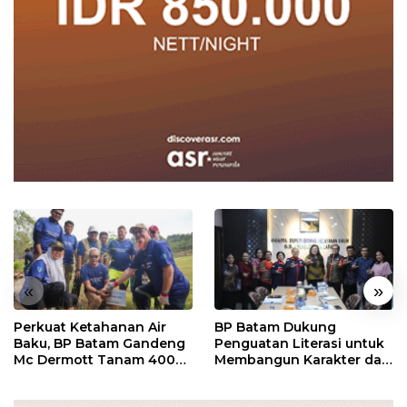
«
»
Perkuat Ketahanan Air
BP Batam Dukung
Baku, BP Batam Gandeng
Penguatan Literasi untuk
Mc Dermott Tanam 400
Membangun Karakter dan
Bambu Betung di
Kebhinekaan Bagi
Bendungan Sei Nongsa
Generasi Masa Depan