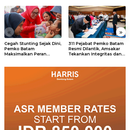
«
»
Cegah Stunting Sejak Dini,
311 Pejabat Pemko Batam
Pemko Batam
Resmi Dilantik, Amsakar
Maksimalkan Peran
Tekankan Integritas dan
Posyandu
Pelayanan