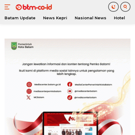
Batam Update
News Kepri
Nasional News
Hotel
O
Langsung
ke
konten