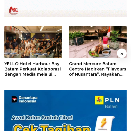
«
»
YELLO Hotel Harbour Bay
Grand Mercure Batam
Batam Perkuat Kolaborasi
Centre Hadirkan “Flavours
dengan Media melalui
of Nusantara”, Rayakan
YELLO Connect
HUT RI dengan Cita Rasa
Kuliner Indonesia