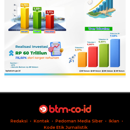
Redaksi
Kontak
Pedoman Media Siber
Iklan
Kode Etik Jurnalistik