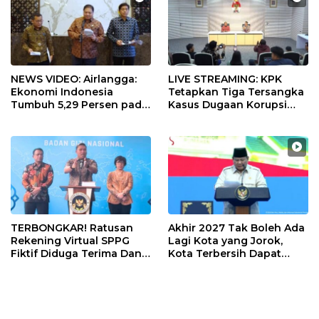
NEWS VIDEO: Airlangga:
LIVE STREAMING: KPK
Ekonomi Indonesia
Tetapkan Tiga Tersangka
Tumbuh 5,29 Persen pada
Kasus Dugaan Korupsi
Semester II 2026
Digitalisasi SPBU
Pertamina
TERBONGKAR! Ratusan
Akhir 2027 Tak Boleh Ada
Rekening Virtual SPPG
Lagi Kota yang Jorok,
Fiktif Diduga Terima Dana
Kota Terbersih Dapat
Rp311 Miliar, Kasus
Rp20 Miliar
Dilaporkan ke Kejaksaan