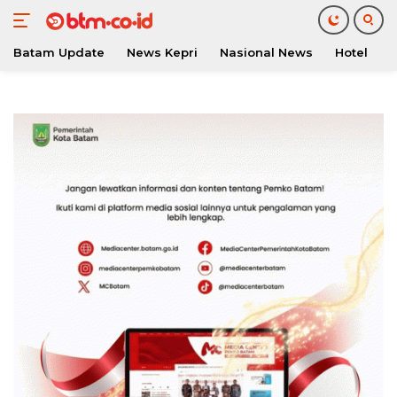
Batam Update
News Kepri
Nasional News
Hotel
O
Langsung
ke
konten