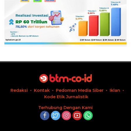
Redaksi
Kontak
Pedoman Media Siber
Iklan
Kode Etik Jurnalistik
Terhubung Dengan Kami