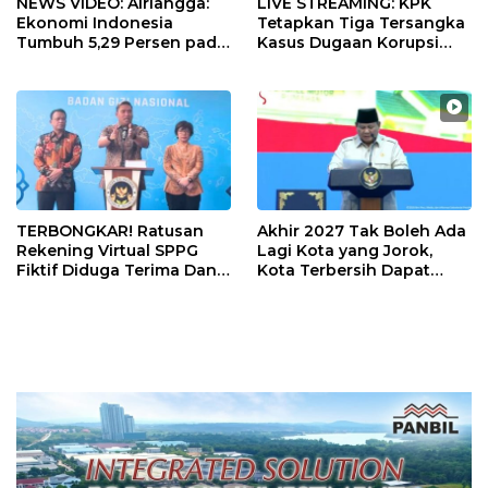
NEWS VIDEO: Airlangga:
LIVE STREAMING: KPK
Ekonomi Indonesia
Tetapkan Tiga Tersangka
Tumbuh 5,29 Persen pada
Kasus Dugaan Korupsi
Semester II 2026
Digitalisasi SPBU
Pertamina
TERBONGKAR! Ratusan
Akhir 2027 Tak Boleh Ada
Rekening Virtual SPPG
Lagi Kota yang Jorok,
Fiktif Diduga Terima Dana
Kota Terbersih Dapat
Rp311 Miliar, Kasus
Rp20 Miliar
Dilaporkan ke Kejaksaan