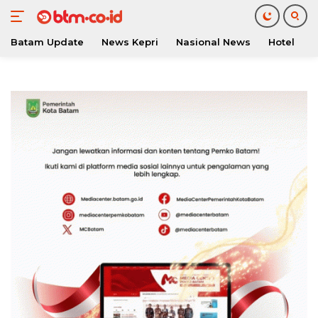
Batam Update
News Kepri
Nasional News
Hotel
O
Langsung
ke
konten