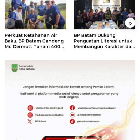
«
»
Perkuat Ketahanan Air
BP Batam Dukung
Baku, BP Batam Gandeng
Penguatan Literasi untuk
Mc Dermott Tanam 400
Membangun Karakter dan
Bambu Betung di
Kebhinekaan Bagi
Bendungan Sei Nongsa
Generasi Masa Depan