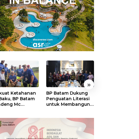
»
kuat Ketahanan
BP Batam Dukung
RSBP Batam
 Baku, BP Batam
Penguatan Literasi
Torehkan Stand
ndeng Mc
untuk Membangun
Pelayanan Kela
mott Tanam 400
Karakter dan
Dunia, Raih
bu Betung di
Kebhinekaan Bagi
Diamond Status 
dungan Sei
Generasi Masa
WSO
ngsa
Depan