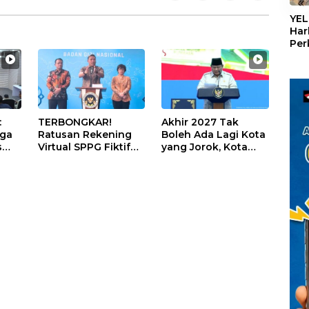
«
YEL
Har
Per
den
mel
Con
:
TERBONGKAR!
Akhir 2027 Tak
iga
Ratusan Rekening
Boleh Ada Lagi Kota
s
Virtual SPPG Fiktif
yang Jorok, Kota
Diduga Terima Dana
Terbersih Dapat
U
Rp311 Miliar, Kasus
Rp20 Miliar
Dilaporkan ke
Kejaksaan