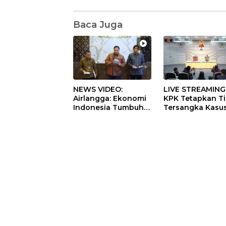
Baca Juga
NEWS VIDEO:
LIVE STREAMING
Airlangga: Ekonomi
KPK Tetapkan T
Indonesia Tumbuh
Tersangka Kasu
5,29 Persen pada
Dugaan Korupsi
Semester II 2026
Digitalisasi SPB
Pertamina