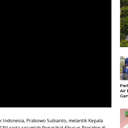
«
Per
Air
Ga
Der
Bam
Ben
No
k Indonesia, Prabowo Subianto, melantik Kepala
BGN) serta sejumlah Penasihat Khusus Presiden di