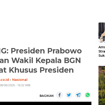
«
Ams
G: Presiden Prabowo
Str
Suk
dan Wakil Kepala BGN
3 J
at Khusus Presiden
co.id
-
Nasional
08/06/2026 - 16:32 WIB
BAGIKAN