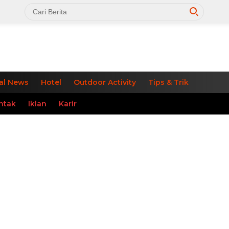
al News
Hotel
Outdoor Activity
Tips & Trik
ntak
Iklan
Karir