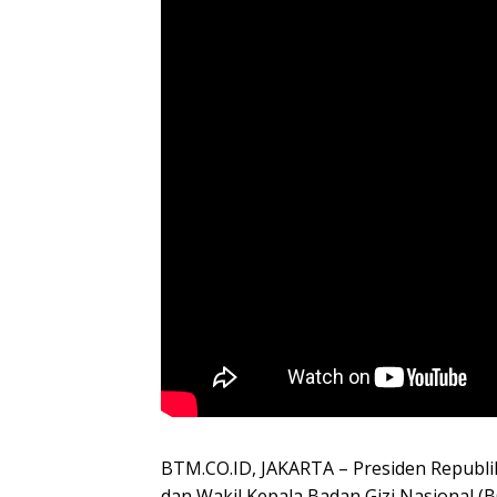
BTM.CO.ID, JAKARTA – Presiden Republi
dan Wakil Kepala Badan Gizi Nasional (