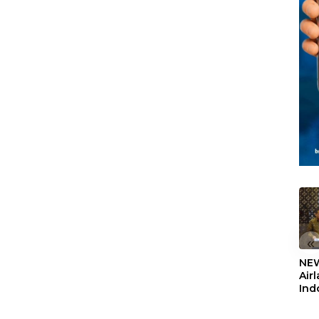
«
NEW
Air
Ind
5,2
Sem