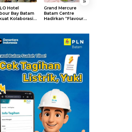
»
LO Hotel
Grand Mercure
HARRIS Resort
bour Bay Batam
Batam Centre
Waterfront Bat
kuat Kolaborasi
Hadirkan “Flavours
Rayakan HUT ke
gan Media
of Nusantara”,
Tebar Giveaway
alui YELLO
Rayakan HUT RI
Diskon Mengin
nect
dengan Cita Rasa
24%
Kuliner Indonesia