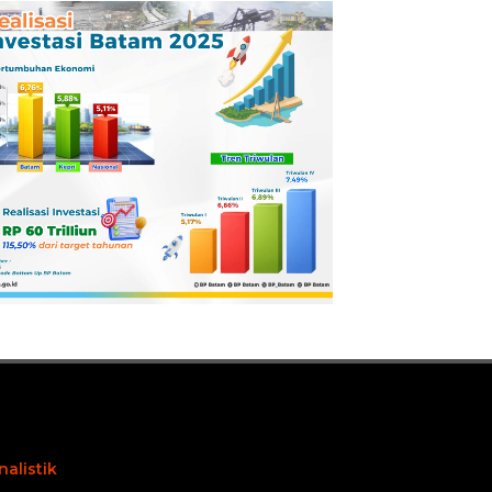
Pertamina
Dilaporkan ke
Kejaksaan
nalistik