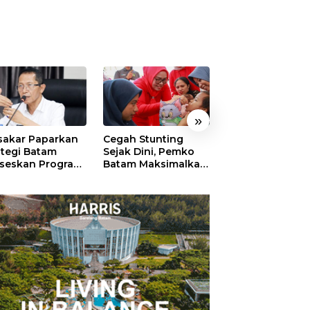
»
akar Paparkan
Cegah Stunting
311 Pejabat Pe
ategi Batam
Sejak Dini, Pemko
Batam Resmi
seskan Program
Batam Maksimalkan
Dilantik, Amsak
uta Rumah
Peran Posyandu
Tekankan Integr
dan Pelayanan