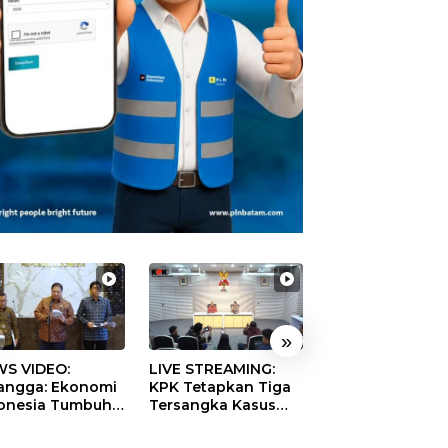
»
S VIDEO:
LIVE STREAMING:
TERBONGKAR!
langga: Ekonomi
KPK Tetapkan Tiga
Ratusan Rekeni
onesia Tumbuh
Tersangka Kasus
Virtual SPPG Fikt
9 Persen pada
Dugaan Korupsi
Diduga Terima 
ester II 2026
Digitalisasi SPBU
Rp311 Miliar, Ka