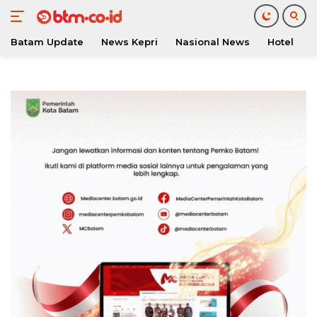
Batam Update
News Kepri
Nasional News
Hotel
O
Langsung
ke
konten