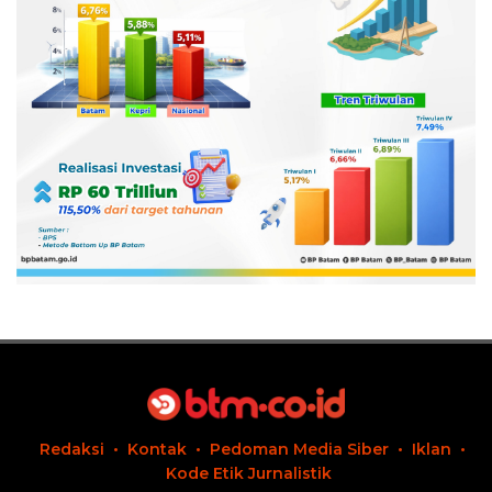
Redaksi
Kontak
Pedoman Media Siber
Iklan
Kode Etik Jurnalistik