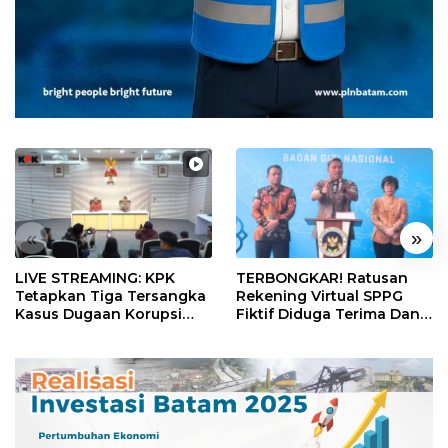
«
»
LIVE STREAMING: KPK
TERBONGKAR! Ratusan
Tetapkan Tiga Tersangka
Rekening Virtual SPPG
Kasus Dugaan Korupsi
Fiktif Diduga Terima Dana
Digitalisasi SPBU
Rp311 Miliar, Kasus
Pertamina
Dilaporkan ke Kejaksaan