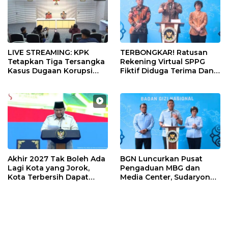
LIVE STREAMING: KPK
TERBONGKAR! Ratusan
Tetapkan Tiga Tersangka
Rekening Virtual SPPG
Kasus Dugaan Korupsi
Fiktif Diduga Terima Dana
Digitalisasi SPBU
Rp311 Miliar, Kasus
Pertamina
Dilaporkan ke Kejaksaan
Akhir 2027 Tak Boleh Ada
BGN Luncurkan Pusat
Lagi Kota yang Jorok,
Pengaduan MBG dan
Kota Terbersih Dapat
Media Center, Sudaryono:
Rp20 Miliar
Laporkan Jika Ada
Penyimpangan