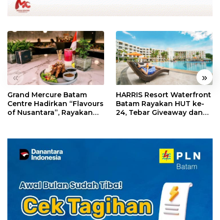
«
»
Grand Mercure Batam
HARRIS Resort Waterfront
Centre Hadirkan “Flavours
Batam Rayakan HUT ke-
of Nusantara”, Rayakan
24, Tebar Giveaway dan
HUT RI dengan Cita Rasa
Diskon Menginap 24%
Kuliner Indonesia