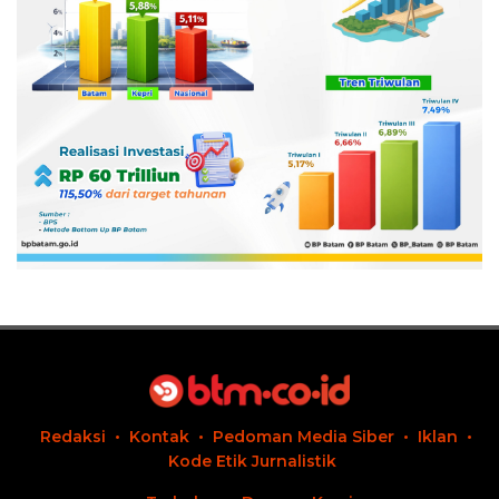
Redaksi
Kontak
Pedoman Media Siber
Iklan
Kode Etik Jurnalistik