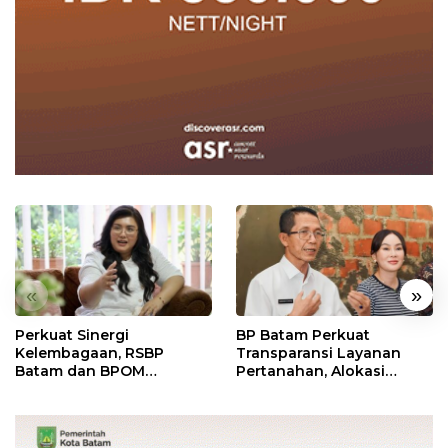
«
»
Perkuat Sinergi
BP Batam Perkuat
Kelembagaan, RSBP
Transparansi Layanan
Batam dan BPOM
Pertanahan, Alokasi
Pastikan Pelayanan dan
Tanah Reguler Segera
Ketersediaan Obat Aman
Hadir Melalui LMS