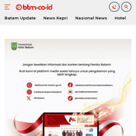
Batam Update
News Kepri
Nasional News
Hotel
O
Langsung
ke
konten