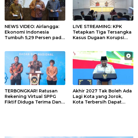
NEWS VIDEO: Airlangga:
LIVE STREAMING: KPK
Ekonomi Indonesia
Tetapkan Tiga Tersangka
Tumbuh 5,29 Persen pada
Kasus Dugaan Korupsi
Semester II 2026
Digitalisasi SPBU
Pertamina
TERBONGKAR! Ratusan
Akhir 2027 Tak Boleh Ada
Rekening Virtual SPPG
Lagi Kota yang Jorok,
Fiktif Diduga Terima Dana
Kota Terbersih Dapat
Rp311 Miliar, Kasus
Rp20 Miliar
Dilaporkan ke Kejaksaan