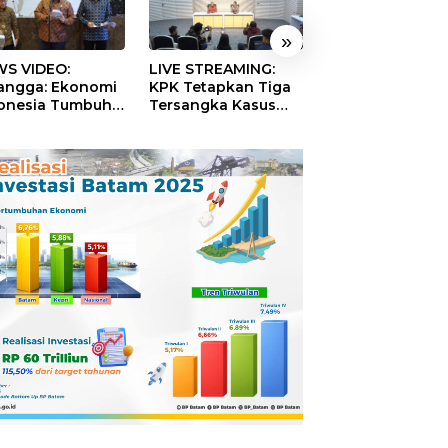
»
S VIDEO:
LIVE STREAMING:
TERBONGKAR!
langga: Ekonomi
KPK Tetapkan Tiga
Ratusan Rekeni
onesia Tumbuh
Tersangka Kasus
Virtual SPPG Fikt
9 Persen pada
Dugaan Korupsi
Diduga Terima 
ester II 2026
Digitalisasi SPBU
Rp311 Miliar, Ka
Pertamina
Dilaporkan ke
Kejaksaan