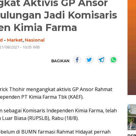
gkat Aktivis GP Ansor
ulungan Jadi Komisaris
en Kimia Farma
id
-
Market
,
Nasional
21/08/2021 - 10:05 WIB
BAGIKAN
ick Thohir mengangkat aktivis GP Ansor Rahmat
dependen PT Kimia Farma Tbk (KAEF).
 sebagai Komisaris Independen Kimia Farma, telah
uar Biasa (RUPSLB), Rabu (18/8).
«
 sebelum di BUMN farmasi Rahmat Hidayat pernah