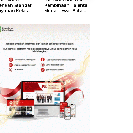
P Batam
BP Batam Perkuat
Perkuat Sinergi
ehkan Standar
Pembinaan Talenta
Kelembagaan, 
ayanan Kelas
Muda Lewat Batam
Batam dan BPO
ia, Raih
Prime International
Pastikan Pelay
mond Status dari
Grassroot Football
dan Ketersedia
O
Festival 2026
Obat Aman