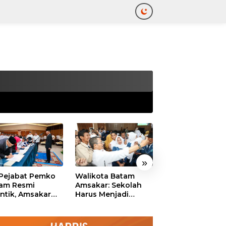
tutup
»
 Pejabat Pemko
Walikota Batam
Ekonomi Batam
am Resmi
Amsakar: Sekolah
Diproyeksikan
antik, Amsakar
Harus Menjadi
Tumbuh hingga 
ankan Integritas
Ruang Aman bagi
Persen, Pemko
 Pelayanan
Anak untuk Tumbuh
Naikkan Target
dan Berprestasi
Pendapatan Da