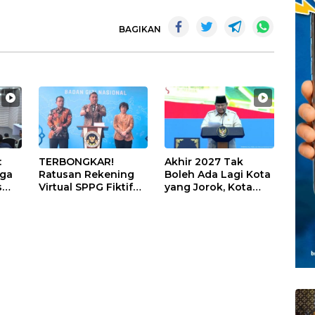
BAGIKAN
:
TERBONGKAR!
Akhir 2027 Tak
iga
Ratusan Rekening
Boleh Ada Lagi Kota
s
Virtual SPPG Fiktif
yang Jorok, Kota
Diduga Terima Dana
Terbersih Dapat
U
Rp311 Miliar, Kasus
Rp20 Miliar
Dilaporkan ke
Kejaksaan