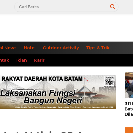
al News
Hotel
Outdoor Activity
Tips & Trik
ntak
Iklan
Karir
«
311
Bat
Dil
Tek
dan