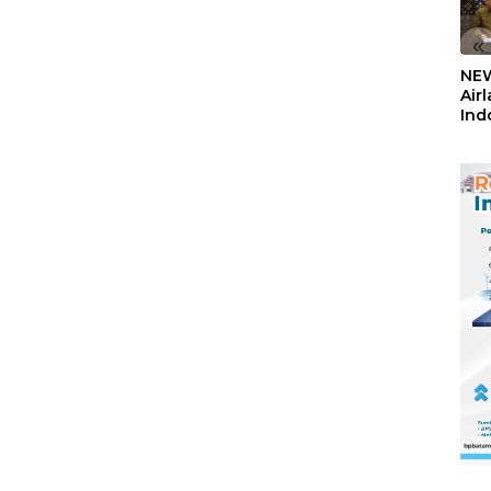
«
NEW
Air
Ind
5,2
Sem