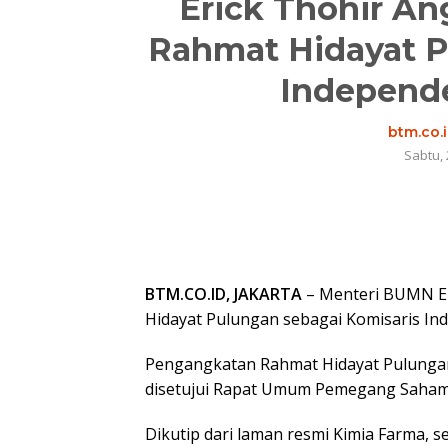
Erick Thohir An
Rahmat Hidayat P
Independ
btm.co.
Sabtu, 
BTM.CO.ID, JAKARTA
– Menteri BUMN Er
Hidayat Pulungan sebagai Komisaris In
Pengangkatan Rahmat Hidayat Pulungan
disetujui Rapat Umum Pemegang Saham L
Dikutip dari laman resmi Kimia Farma,