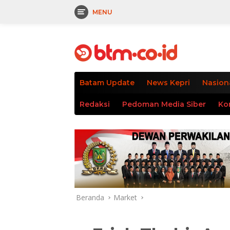
MENU
Langsung
tutup
ke
konten
Batam Update
News Kepri
Nasion
Redaksi
Pedoman Media Siber
Ko
Beranda
Market