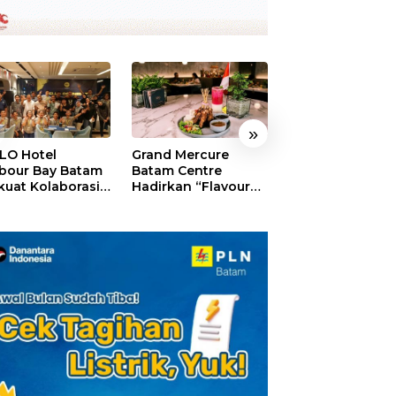
»
LO Hotel
Grand Mercure
HARRIS Resort
bour Bay Batam
Batam Centre
Waterfront Bat
kuat Kolaborasi
Hadirkan “Flavours
Rayakan HUT ke
gan Media
of Nusantara”,
Tebar Giveaway
alui YELLO
Rayakan HUT RI
Diskon Mengin
nect
dengan Cita Rasa
24%
Kuliner Indonesia