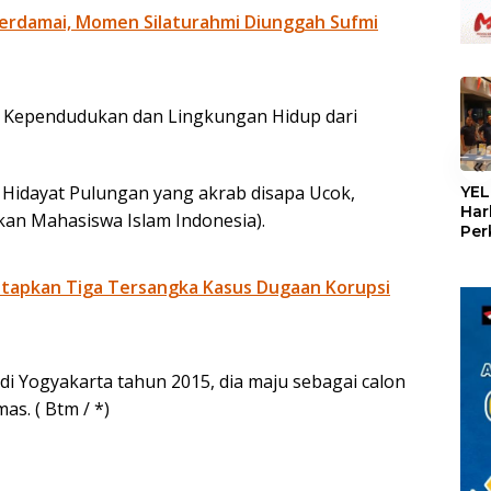
erdamai, Momen Silaturahmi Diunggah Sufmi
g Kependudukan dan Lingkungan Hidup dari
«
 Hidayat Pulungan yang akrab disapa Ucok,
YEL
Har
an Mahasiswa Islam Indonesia).
Per
den
mel
tapkan Tiga Tersangka Kasus Dugaan Korupsi
Con
di Yogyakarta tahun 2015, dia maju sebagai calon
s. ( Btm / *)