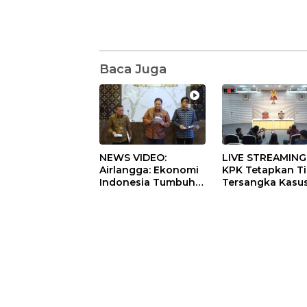
Baca Juga
NEWS VIDEO:
LIVE STREAMING
Airlangga: Ekonomi
KPK Tetapkan T
Indonesia Tumbuh
Tersangka Kasu
5,29 Persen pada
Dugaan Korupsi
Semester II 2026
Digitalisasi SPB
Pertamina