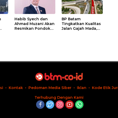
n
Habib Syech dan
BP Batam
Ahmad Muzani Akan
Tingkatkan Kualitas
Resmikan Pondok
Jalan Gajah Mada,
Pesantren Nur Iman
Pengguna Jalan
di Pulau Kasu, Iman
Diminta Ekstra Hati-
Sutiawan Cek
hati
Kesiapan
si
Kontak
Pedoman Media Siber
Iklan
Kode Etik Jur
Terhubung Dengan Kami