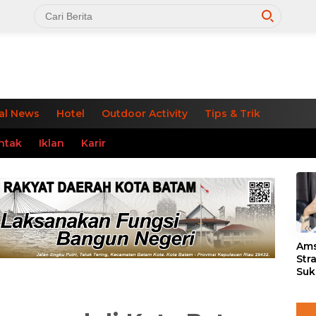
al News
Hotel
Outdoor Activity
Tips & Trik
ntak
Iklan
Karir
«
Ams
Str
Suk
3 J