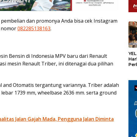
ra pembelian dan promonya Anda bisa cek Instagram
i nomor
082285138163
.
«
YEL
esin Bensin di Indonesia MPV baru dari Renault
Har
kasi mesin Renault Triber, ini ditenagai dua pilihan
Per
den
mel
Con
l and Otomatis tergantung variannya. Triber adalah
 lebar 1739 mm, wheelbase 2636 mm. serta ground
litas Jalan Gajah Mada, Pengguna Jalan Diminta