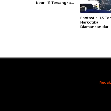
Kepri, 11 Tersangka
Diciduk dan Sabu
402 Gram Disita
Fantastis! 1,3 To
Narkotika
Diamankan dari
Kapal Tanzania,
Nilainya Tembus
Rp4,55 Triliun
Redak