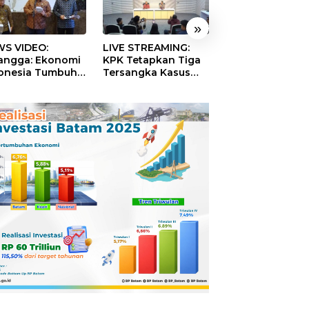
»
S VIDEO:
LIVE STREAMING:
TERBONGKAR!
langga: Ekonomi
KPK Tetapkan Tiga
Ratusan Rekeni
onesia Tumbuh
Tersangka Kasus
Virtual SPPG Fikt
9 Persen pada
Dugaan Korupsi
Diduga Terima 
ester II 2026
Digitalisasi SPBU
Rp311 Miliar, Ka
Pertamina
Dilaporkan ke
Kejaksaan