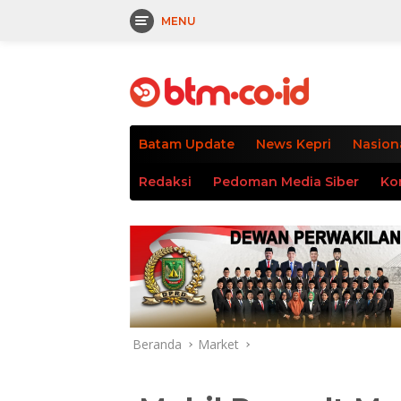
MENU
Langsung
tutup
ke
konten
Batam Update
News Kepri
Nasion
Redaksi
Pedoman Media Siber
Ko
Beranda
Market