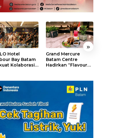
»
LO Hotel
Grand Mercure
HARRIS Resort
bour Bay Batam
Batam Centre
Waterfront Bat
kuat Kolaborasi
Hadirkan “Flavours
Rayakan HUT ke
gan Media
of Nusantara”,
Tebar Giveaway
alui YELLO
Rayakan HUT RI
Diskon Mengin
nect
dengan Cita Rasa
24%
Kuliner Indonesia