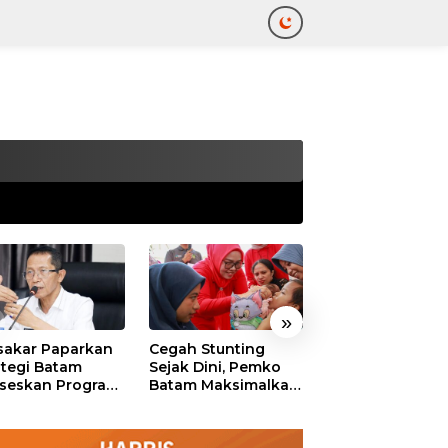
tutup
»
akar Paparkan
Cegah Stunting
311 Pejabat Pe
ategi Batam
Sejak Dini, Pemko
Batam Resmi
seskan Program
Batam Maksimalkan
Dilantik, Amsak
uta Rumah
Peran Posyandu
Tekankan Integr
dan Pelayanan