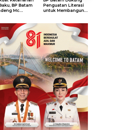
kuat Ketahanan
BP Batam Dukung
RSBP Batam
 Baku, BP Batam
Penguatan Literasi
Torehkan Stand
ndeng Mc
untuk Membangun
Pelayanan Kela
mott Tanam 400
Karakter dan
Dunia, Raih
bu Betung di
Kebhinekaan Bagi
Diamond Status 
dungan Sei
Generasi Masa
WSO
ngsa
Depan