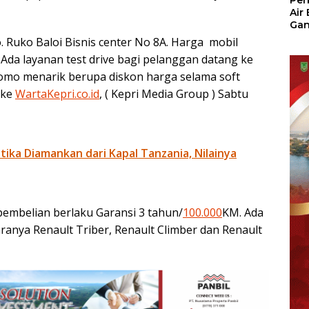
Per
Air
Ga
Der
o. Ruko Baloi Bisnis center No 8A. Harga mobil
Bam
 Ada layanan test drive bagi pelanggan datang ke
Ben
No
omo menarik berupa diskon harga selama soft
 ke
WartaKepri.co.id
, ( Kepri Media Group ) Sabtu
otika Diamankan dari Kapal Tanzania, Nilainya
pembelian berlaku Garansi 3 tahun/
100.000
KM. Ada
aranya Renault Triber, Renault Climber dan Renault