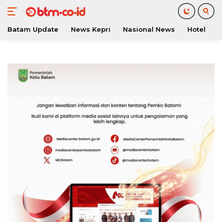
Batam Update
News Kepri
Nasional News
Hotel
O
Langsung
ke
konten