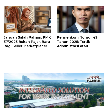
Wajib Pajak dan
Ayam dan Telur Dijual
Konsultan Pajak
Segini di Batam. Masih
Mahal?
Jangan Salah Paham, PMK
Permenkum Nomor 49
37/2025 Bukan Pajak Baru
Tahun 2025: Tertib
Bagi Seller Marketplace!
Administrasi atau
Tambahan Beban bagi
Pelaku Usaha?