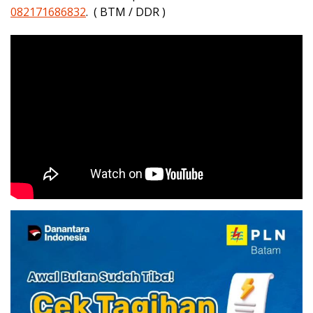
082171686832
. ( BTM / DDR )