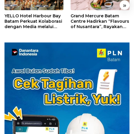
«
»
YELLO Hotel Harbour Bay
Grand Mercure Batam
Batam Perkuat Kolaborasi
Centre Hadirkan “Flavours
dengan Media melalui
of Nusantara”, Rayakan
YELLO Connect
HUT RI dengan Cita Rasa
Kuliner Indonesia