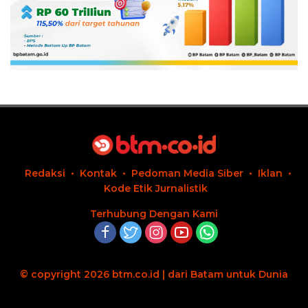
Redaksi
Kontak
Pedoman Media Siber
Iklan
Kode Etik Jurnalistik
Terhubung Dengan Kami
© copyright 2026 btm.co.id | dari Batam untuk Dunia