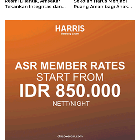
Resmi Dilantik, Amsakar
Sekolah Harus Menjadi
Tekankan Integritas dan
Ruang Aman bagi Anak
Pelayanan
untuk Tumbuh dan
Berprestasi