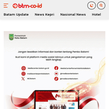
Batam Update
News Kepri
Nasional News
Hotel
O
Langsung
ke
konten