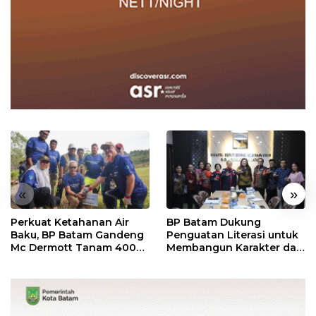
«
»
Perkuat Ketahanan Air
BP Batam Dukung
Baku, BP Batam Gandeng
Penguatan Literasi untuk
Mc Dermott Tanam 400
Membangun Karakter dan
Bambu Betung di
Kebhinekaan Bagi
Bendungan Sei Nongsa
Generasi Masa Depan