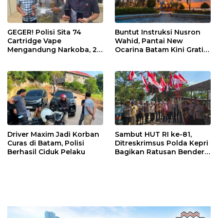
GEGER! Polisi Sita 74
Buntut Instruksi Nusron
Cartridge Vape
Wahid, Pantai New
Mengandung Narkoba, 2
Ocarina Batam Kini Gratis!
Pria Diciduk di Hotel
Pengunjung Cukup Bayar
Nagoya Inn Batam
Parkir
Driver Maxim Jadi Korban
Sambut HUT RI ke-81,
Curas di Batam, Polisi
Ditreskrimsus Polda Kepri
Berhasil Ciduk Pelaku
Bagikan Ratusan Bendera
dan Sembako ke Warga
Batam