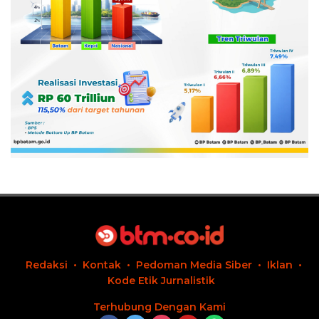
Redaksi
Kontak
Pedoman Media Siber
Iklan
Kode Etik Jurnalistik
Terhubung Dengan Kami