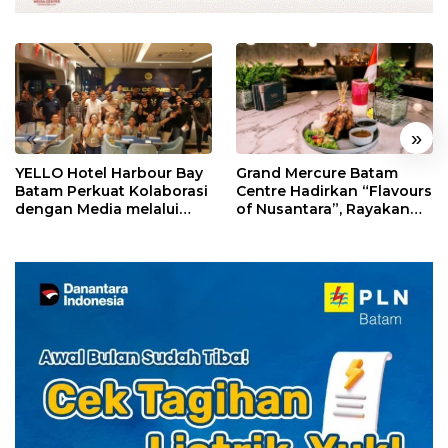
«
»
YELLO Hotel Harbour Bay
Grand Mercure Batam
Batam Perkuat Kolaborasi
Centre Hadirkan “Flavours
dengan Media melalui
of Nusantara”, Rayakan
YELLO Connect
HUT RI dengan Cita Rasa
Kuliner Indonesia