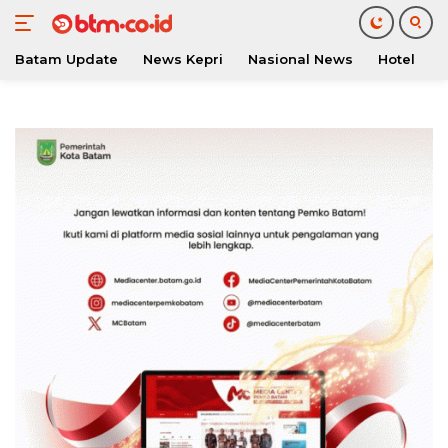
Batam Update
News Kepri
Nasional News
Hotel
O
Langsung
ke
konten