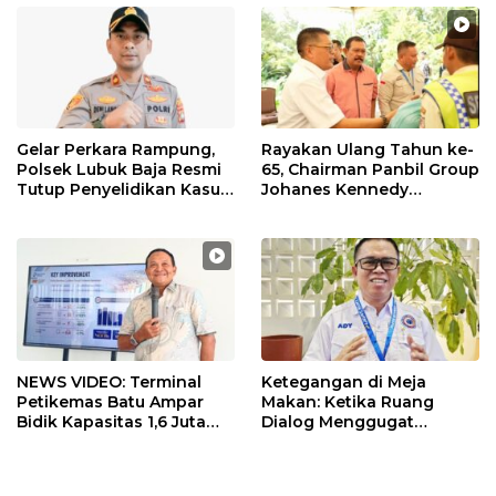
Gelar Perkara Rampung,
Rayakan Ulang Tahun ke-
Polsek Lubuk Baja Resmi
65, Chairman Panbil Group
Tutup Penyelidikan Kasus
Johanes Kennedy
Hak Asuh Anak
Bagikan 630 Paket
Sembako kepada
Karyawan
NEWS VIDEO: Terminal
Ketegangan di Meja
Petikemas Batu Ampar
Makan: Ketika Ruang
Bidik Kapasitas 1,6 Juta
Dialog Menggugat
TEUs, Siapkan Crane
Eksistensi Nurani
Megamax dan Green Port