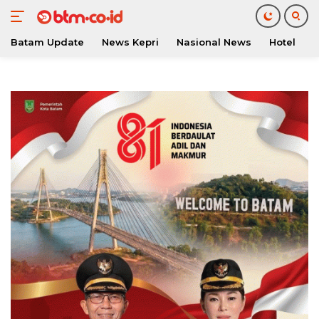
Batam Update
News Kepri
Nasional News
Hotel
O
Langsung
ke
konten