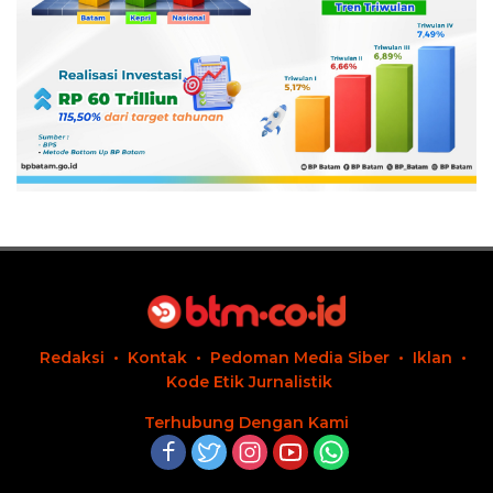
Redaksi
Kontak
Pedoman Media Siber
Iklan
Kode Etik Jurnalistik
Terhubung Dengan Kami