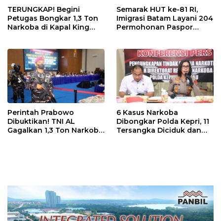
TERUNGKAP! Begini
Semarak HUT ke-81 RI,
Petugas Bongkar 1,3 Ton
Imigrasi Batam Layani 204
Narkoba di Kapal King
Permohonan Paspor
Sun, Berawal dari
Merdeka
Thailand, Tujuan
Pengiriman Masih
Misterius
Perintah Prabowo
6 Kasus Narkoba
Dibuktikan! TNI AL
Dibongkar Polda Kepri, 11
Gagalkan 1,3 Ton Narkoba
Tersangka Diciduk dan
Senilai Rp2,6 Triliun di
Sabu 402 Gram Disita
Bintan