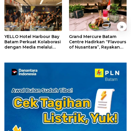
«
»
YELLO Hotel Harbour Bay
Grand Mercure Batam
Batam Perkuat Kolaborasi
Centre Hadirkan “Flavours
dengan Media melalui
of Nusantara”, Rayakan
YELLO Connect
HUT RI dengan Cita Rasa
Kuliner Indonesia