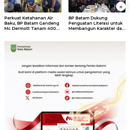
«
»
Perkuat Ketahanan Air
BP Batam Dukung
Baku, BP Batam Gandeng
Penguatan Literasi untuk
Mc Dermott Tanam 400
Membangun Karakter dan
Bambu Betung di
Kebhinekaan Bagi
Bendungan Sei Nongsa
Generasi Masa Depan