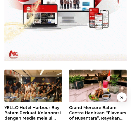
«
»
YELLO Hotel Harbour Bay
Grand Mercure Batam
Batam Perkuat Kolaborasi
Centre Hadirkan “Flavours
dengan Media melalui
of Nusantara”, Rayakan
YELLO Connect
HUT RI dengan Cita Rasa
Kuliner Indonesia