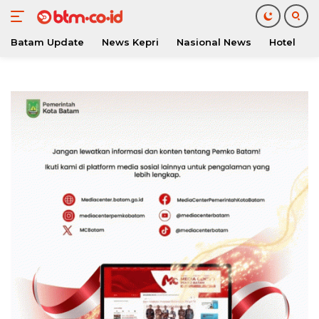
Batam Update
News Kepri
Nasional News
Hotel
O
Langsung
ke
konten