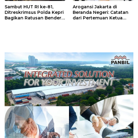
Sambut HUT RI ke-81,
Arogansi Jakarta di
Ditreskrimsus Polda Kepri
Beranda Negeri: Catatan
Bagikan Ratusan Bendera
dari Pertemuan Ketua
dan Sembako ke Warga
Umum PWI dan KJK di
Batam
Batam