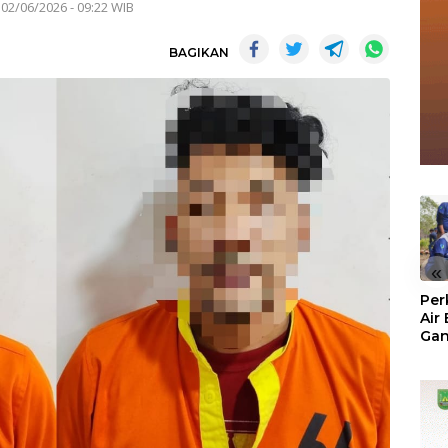
 02/06/2026 - 09:22 WIB
BAGIKAN
«
Per
Air
Ga
Der
Bam
Ben
No