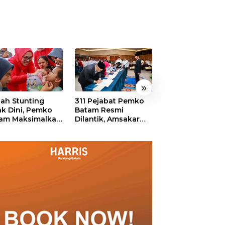
»
ah Stunting
311 Pejabat Pemko
Walikota Batam
ak Dini, Pemko
Batam Resmi
Amsakar: Sekol
am Maksimalkan
Dilantik, Amsakar
Harus Menjadi
an Posyandu
Tekankan Integritas
Ruang Aman ba
dan Pelayanan
Anak untuk Tu
dan Berprestasi