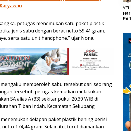
«
 Karyawan
YEL
Har
Per
rsangka, petugas menemukan satu paket plastik
den
mel
kotika jenis sabu dengan berat netto 59,41 gram,
Con
e, serta satu unit handphone,” ujar Nona.
D mengaku memperoleh sabu tersebut dari seorang
terangan tersebut, petugas kemudian melakukan
 SA alias A (33) sekitar pukul 20.30 WIB di
lurahan Tiban Indah, Kecamatan Sekupang.
 menemukan delapan paket plastik bening berisi
 netto 174,44 gram. Selain itu, turut diamankan