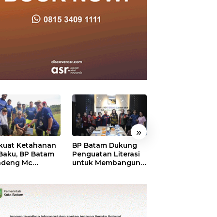
»
kuat Ketahanan
BP Batam Dukung
RSBP Batam
 Baku, BP Batam
Penguatan Literasi
Torehkan Stand
ndeng Mc
untuk Membangun
Pelayanan Kela
mott Tanam 400
Karakter dan
Dunia, Raih
bu Betung di
Kebhinekaan Bagi
Diamond Status 
dungan Sei
Generasi Masa
WSO
ngsa
Depan