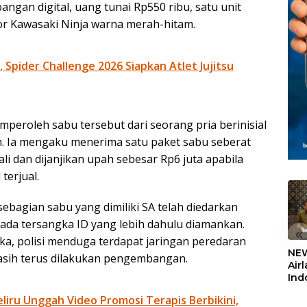
angan digital, uang tunai Rp550 ribu, satu unit
or Kawasaki Ninja warna merah-hitam.
Spider Challenge 2026 Siapkan Atlet Jujitsu
peroleh sabu tersebut dari seorang pria berinisial
an. Ia mengaku menerima satu paket sabu seberat
i dan dijanjikan upah sebesar Rp6 juta apabila
terjual.
bagian sabu yang dimiliki SA telah diedarkan
ada tersangka ID yang lebih dahulu diamankan.
«
a, polisi menduga terdapat jaringan peredaran
NEW
 masih terus dilakukan pengembangan.
Air
Ind
5,2
liru Unggah Video Promosi Terapis Berbikini,
Sem