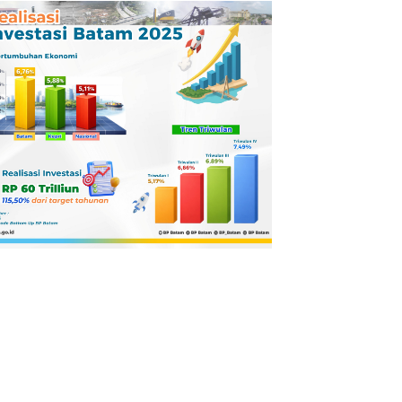
Pertamina
Dilaporkan ke
Kejaksaan