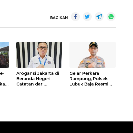
BAGIKAN
e-
Arogansi Jakarta di
Gelar Perkara
s
Beranda Negeri:
Rampung, Polsek
ikan
Catatan dari
Lubuk Baja Resmi
a
Pertemuan Ketua
Tutup Penyelidikan
e
Umum PWI dan KJK
Kasus Hak Asuh
di Batam
Anak