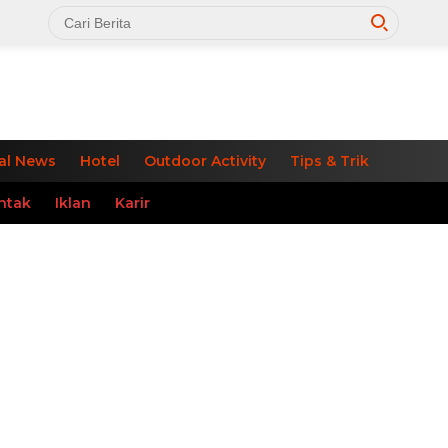
al News
Hotel
Outdoor Activity
Tips & Trik
ntak
Iklan
Karir