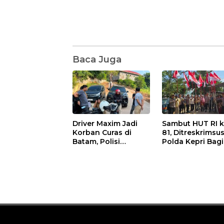
Baca Juga
Driver Maxim Jadi
Sambut HUT RI k
Korban Curas di
81, Ditreskrimsu
Batam, Polisi
Polda Kepri Bag
Berhasil Ciduk
Ratusan Bender
Pelaku
dan Sembako k
Warga Batam