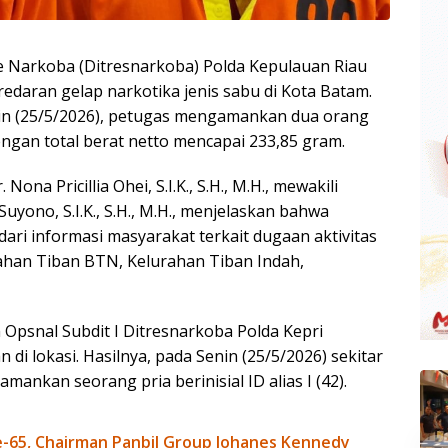
 Narkoba (Ditresnarkoba) Polda Kepulauan Riau
daran gelap narkotika jenis sabu di Kota Batam.
nin (25/5/2026), petugas mengamankan dua orang
ngan total berat netto mencapai 233,85 gram.
na Pricillia Ohei, S.I.K., S.H., M.H., mewakili
uyono, S.I.K., S.H., M.H., menjelaskan bahwa
ri informasi masyarakat terkait dugaan aktivitas
ahan Tiban BTN, Kelurahan Tiban Indah,
 Opsnal Subdit I Ditresnarkoba Polda Kepri
i lokasi. Hasilnya, pada Senin (25/5/2026) sekitar
ankan seorang pria berinisial ID alias I (42).
-65, Chairman Panbil Group Johanes Kennedy