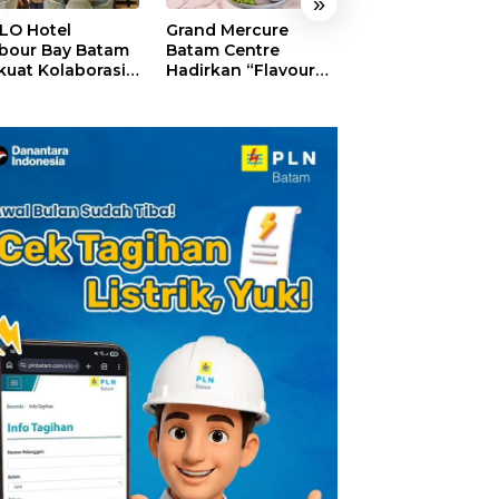
»
LO Hotel
Grand Mercure
HARRIS Resort
bour Bay Batam
Batam Centre
Waterfront Bat
kuat Kolaborasi
Hadirkan “Flavours
Rayakan HUT ke
gan Media
of Nusantara”,
Tebar Giveaway
alui YELLO
Rayakan HUT RI
Diskon Mengin
nect
dengan Cita Rasa
24%
Kuliner Indonesia