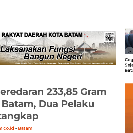
«
Ceg
Sej
Bat
Per
Peredaran 233,85 Gram
 Batam, Dua Pelaku
tangkap
m.co.id
-
Batam