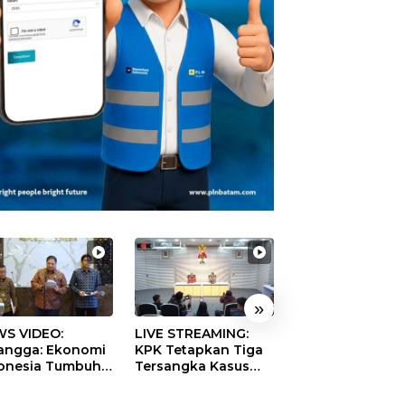
»
S VIDEO:
LIVE STREAMING:
TERBONGKAR!
langga: Ekonomi
KPK Tetapkan Tiga
Ratusan Rekeni
onesia Tumbuh
Tersangka Kasus
Virtual SPPG Fikt
9 Persen pada
Dugaan Korupsi
Diduga Terima 
ester II 2026
Digitalisasi SPBU
Rp311 Miliar, Ka