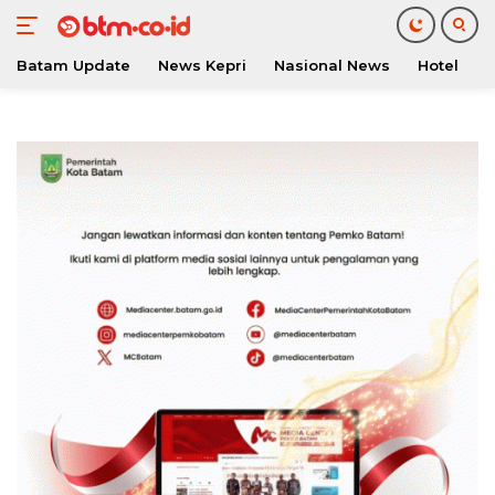
Batam Update
News Kepri
Nasional News
Hotel
O
Langsung
ke
konten