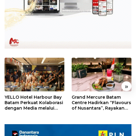
«
»
YELLO Hotel Harbour Bay
Grand Mercure Batam
Batam Perkuat Kolaborasi
Centre Hadirkan “Flavours
dengan Media melalui
of Nusantara”, Rayakan
YELLO Connect
HUT RI dengan Cita Rasa
Kuliner Indonesia