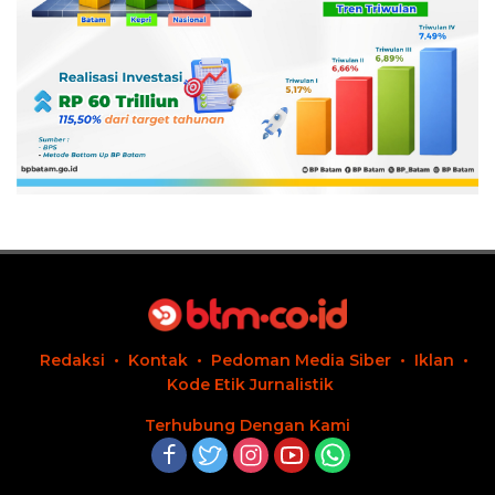
Redaksi
Kontak
Pedoman Media Siber
Iklan
Kode Etik Jurnalistik
Terhubung Dengan Kami