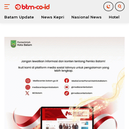
Batam Update
News Kepri
Nasional News
Hotel
O
Langsung
ke
konten