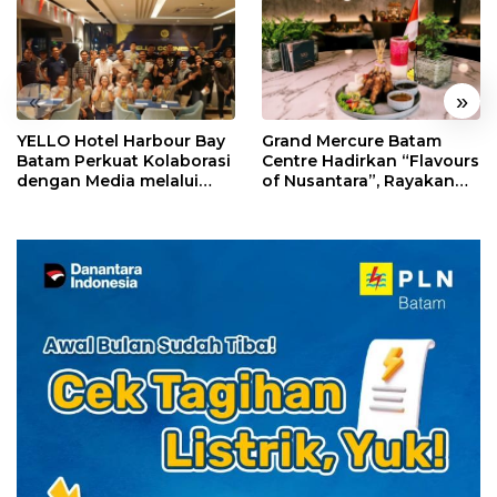
«
»
YELLO Hotel Harbour Bay
Grand Mercure Batam
Batam Perkuat Kolaborasi
Centre Hadirkan “Flavours
dengan Media melalui
of Nusantara”, Rayakan
YELLO Connect
HUT RI dengan Cita Rasa
Kuliner Indonesia