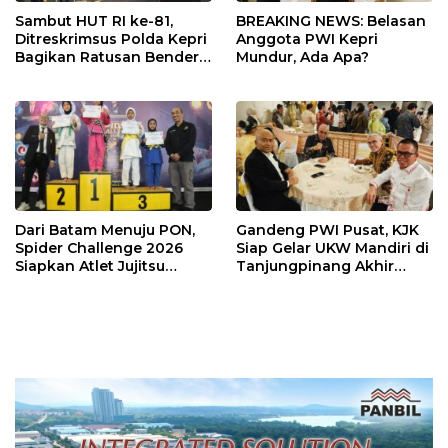
Sambut HUT RI ke-81,
BREAKING NEWS: Belasan
Ditreskrimsus Polda Kepri
Anggota PWI Kepri
Bagikan Ratusan Bendera
Mundur, Ada Apa?
dan Sembako ke Warga
Batam
Dari Batam Menuju PON,
Gandeng PWI Pusat, KJK
Spider Challenge 2026
Siap Gelar UKW Mandiri di
Siapkan Atlet Jujitsu
Tanjungpinang Akhir
Andalan Kepri
Agustus 2026