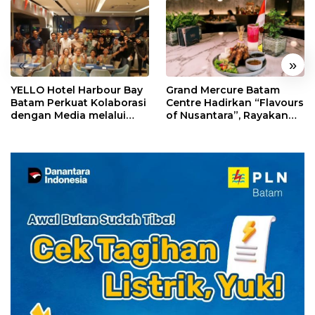
«
»
YELLO Hotel Harbour Bay
Grand Mercure Batam
Batam Perkuat Kolaborasi
Centre Hadirkan “Flavours
dengan Media melalui
of Nusantara”, Rayakan
YELLO Connect
HUT RI dengan Cita Rasa
Kuliner Indonesia