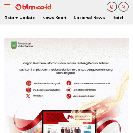
Batam Update
News Kepri
Nasional News
Hotel
O
Langsung
ke
konten