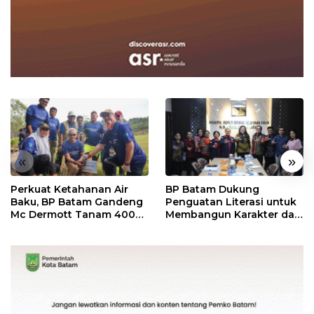
«
»
Perkuat Ketahanan Air
BP Batam Dukung
Baku, BP Batam Gandeng
Penguatan Literasi untuk
Mc Dermott Tanam 400
Membangun Karakter dan
Bambu Betung di
Kebhinekaan Bagi
Bendungan Sei Nongsa
Generasi Masa Depan