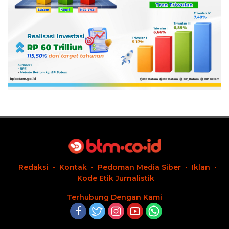
Redaksi
Kontak
Pedoman Media Siber
Iklan
Kode Etik Jurnalistik
Terhubung Dengan Kami