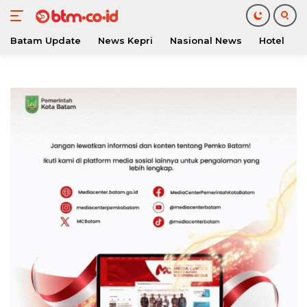
Batam Update
News Kepri
Nasional News
Hotel
O
Langsung
ke
konten