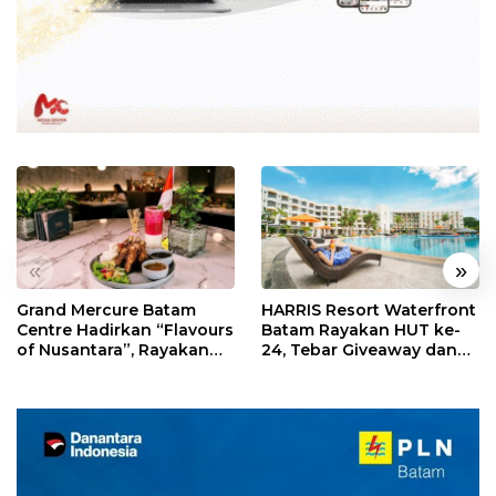
«
»
Grand Mercure Batam
HARRIS Resort Waterfront
Centre Hadirkan “Flavours
Batam Rayakan HUT ke-
of Nusantara”, Rayakan
24, Tebar Giveaway dan
HUT RI dengan Cita Rasa
Diskon Menginap 24%
Kuliner Indonesia