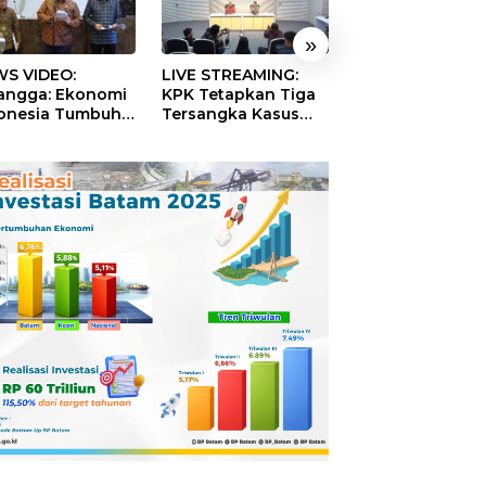
»
S VIDEO:
LIVE STREAMING:
TERBONGKAR!
langga: Ekonomi
KPK Tetapkan Tiga
Ratusan Rekeni
onesia Tumbuh
Tersangka Kasus
Virtual SPPG Fikt
9 Persen pada
Dugaan Korupsi
Diduga Terima 
ester II 2026
Digitalisasi SPBU
Rp311 Miliar, Ka
Pertamina
Dilaporkan ke
Kejaksaan