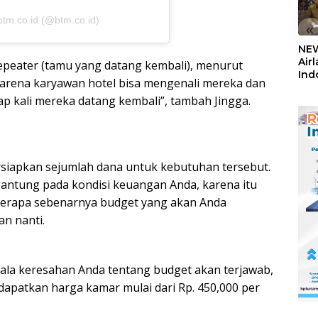
btm.co.id (@btm.co.id)
«
NEW
Air
peater (tamu yang datang kembali), menurut
Ind
karena karyawan hotel bisa mengenali mereka dan
5,2
ap kali mereka datang kembali”, tambah Jingga.
Sem
rsiapkan sejumlah dana untuk kebutuhan tersebut.
gantung pada kondisi keuangan Anda, karena itu
berapa sebenarnya budget yang akan Anda
n nanti.
ala keresahan Anda tentang budget akan terjawab,
dapatkan harga kamar mulai dari Rp. 450,000 per