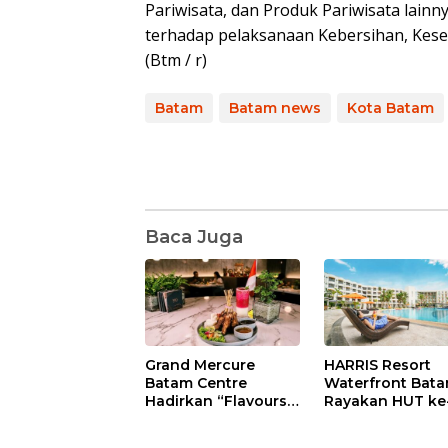
Pariwisata, dan Produk Pariwisata lai
terhadap pelaksanaan Kebersihan, Kese
(Btm / r)
Batam
Batam news
Kota Batam
Baca Juga
Grand Mercure
HARRIS Resort
Batam Centre
Waterfront Bat
Hadirkan “Flavours
Rayakan HUT ke
of Nusantara”,
Tebar Giveaway
Rayakan HUT RI
Diskon Mengina