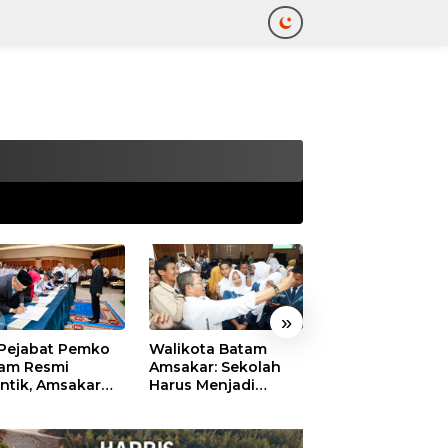
tutup
»
 Pejabat Pemko
Walikota Batam
Ekonomi Batam
am Resmi
Amsakar: Sekolah
Diproyeksikan
antik, Amsakar
Harus Menjadi
Tumbuh hingga 
ankan Integritas
Ruang Aman bagi
Persen, Pemko
 Pelayanan
Anak untuk Tumbuh
Naikkan Target
dan Berprestasi
Pendapatan Da