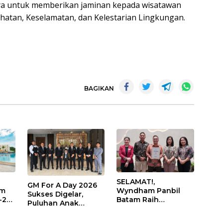
nnya untuk memberikan jaminan kepada wisatawan
hatan, Keselamatan, dan Kelestarian Lingkungan.
BAGIKAN
SELAMAT!,
GM For A Day 2026
Wyndham Panbil
am
Sukses Digelar,
Batam Raih
-24,
Puluhan Anak
Penghargaan Hotel
 dan
Rasakan Jadi
Premium Terbaik
p
General Manager