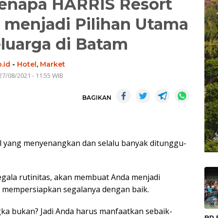
Kenapa HARRIS Resort
 menjadi Pilihan Utama
luarga di Batam
.id
-
Hotel
,
Market
27/08/2021 - 11:55 WIB
BAGIKAN
al yang menyenangkan dan selalu banyak ditunggu-
gala rutinitas, akan membuat Anda menjadi
k mempersiapkan segalanya dengan baik.
«
ka bukan? Jadi Anda harus manfaatkan sebaik-