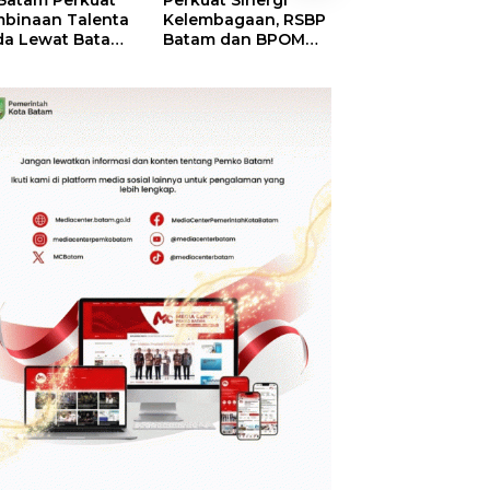
Batam Perkuat
Perkuat Sinergi
BP Batam Perku
binaan Talenta
Kelembagaan, RSBP
Transparansi
a Lewat Batam
Batam dan BPOM
Layanan
me International
Pastikan Pelayanan
Pertanahan, Alo
ssroot Football
dan Ketersediaan
Tanah Reguler
tival 2026
Obat Aman
Segera Hadir Mel
LMS