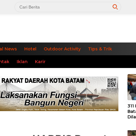
al News
Hotel
Outdoor Activity
Tips & Trik
ntak
Iklan
Karir
«
311
Bat
Dil
Tek
dan