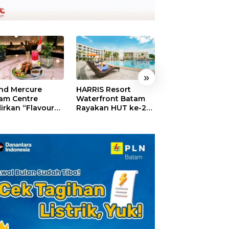
»
nd Mercure
HARRIS Resort
GM For A Day 2
am Centre
Waterfront Batam
Sukses Digelar,
irkan “Flavours
Rayakan HUT ke-24,
Puluhan Anak
Nusantara”,
Tebar Giveaway dan
Rasakan Jadi
akan HUT RI
Diskon Menginap
General Manage
gan Cita Rasa
24%
Hotel Sehari
iner Indonesia