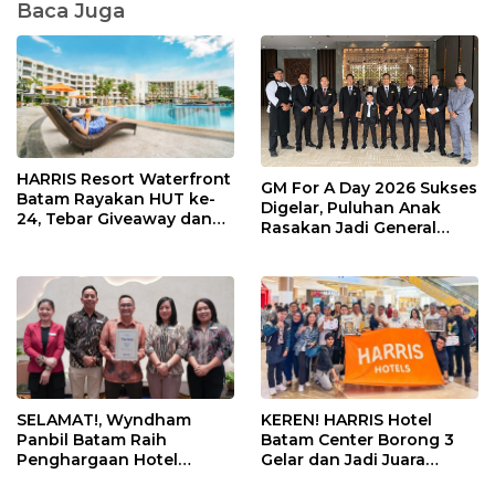
Baca Juga
HARRIS Resort Waterfront
GM For A Day 2026 Sukses
Batam Rayakan HUT ke-
Digelar, Puluhan Anak
24, Tebar Giveaway dan
Rasakan Jadi General
Diskon Menginap 24%
Manager Hotel Sehari
SELAMAT!, Wyndham
KEREN! HARRIS Hotel
Panbil Batam Raih
Batam Center Borong 3
Penghargaan Hotel
Gelar dan Jadi Juara
Premium Terbaik Versi
Umum Kompetisi