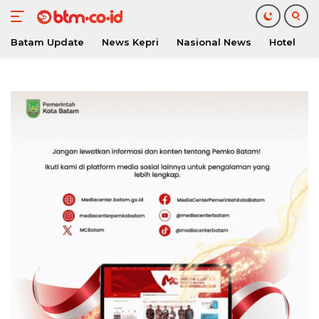
Batam Update
News Kepri
Nasional News
Hotel
O
Langsung
ke
konten