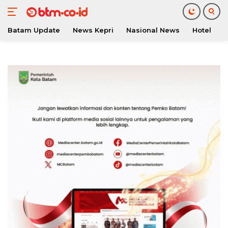
Batam Update
News Kepri
Nasional News
Hotel
O
Langsung
ke
konten