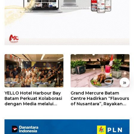
«
»
YELLO Hotel Harbour Bay
Grand Mercure Batam
Batam Perkuat Kolaborasi
Centre Hadirkan “Flavours
dengan Media melalui
of Nusantara”, Rayakan
YELLO Connect
HUT RI dengan Cita Rasa
Kuliner Indonesia