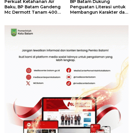
Perkuat Ketahanan Air
BP Batam Dukung
Baku, BP Batam Gandeng
Penguatan Literasi untuk
Mc Dermott Tanam 400
Membangun Karakter dan
Bambu Betung di
Kebhinekaan Bagi
Bendungan Sei Nongsa
Generasi Masa Depan