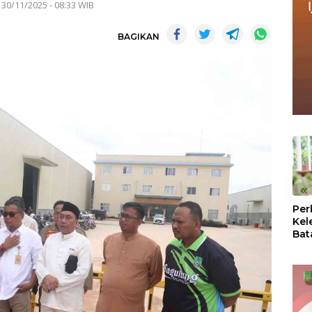
 30/11/2025 - 08:33 WIB
BAGIKAN
«
Per
Kel
Bat
Pas
dan
Oba