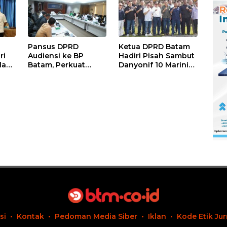
Pansus DPRD
Ketua DPRD Batam
ri
Audiensi ke BP
Hadiri Pisah Sambut
lad
Batam, Perkuat
Danyonif 10 Marinir,
Sinergi dalam
Harap Sinergi untuk
d,
Penyusunan
Batam Aman dan
Ranperda
Kondusif
Pengelolaan
Sampah
si
Kontak
Pedoman Media Siber
Iklan
Kode Etik Jur