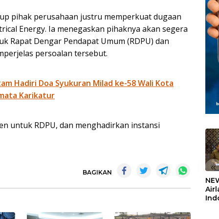
tup pihak perusahaan justru memperkuat dugaan
ectrical Energy. Ia menegaskan pihaknya akan segera
uk Rapat Dengar Pendapat Umum (RDPU) dan
perjelas persoalan tersebut.
am Hadiri Doa Syukuran Milad ke-58 Wali Kota
mata Karikatur
n untuk RDPU, dan menghadirkan instansi
«
BAGIKAN
NEW
Air
Ind
5,2
Sem