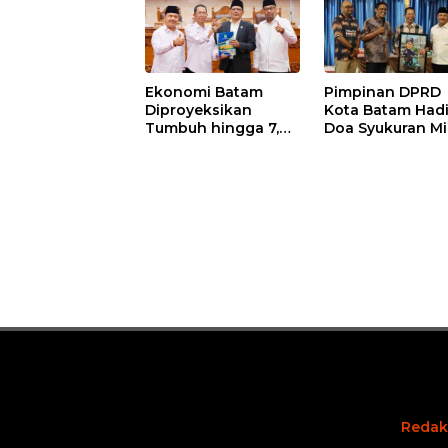
Pimpinan DPRD
Ekonomi Batam
Kota Batam Hadi
Diproyeksikan
Doa Syukuran Mi
Tumbuh hingga 7,4
ke-58 Wali Kota
Persen, Pemko
Amsakar Achma
Naikkan Target
Serahkan
Pendapatan Daerah
Cinderamata
Karikatur
Redak