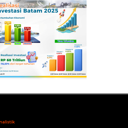
Pertamina
Dilaporkan ke
Kejaksaan
nalistik