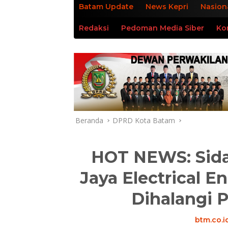
Batam Update
News Kepri
Nasion
Redaksi
Pedoman Media Siber
Ko
Beranda
DPRD Kota Batam
HOT NEWS: Sid
Jaya Electrical E
Dihalangi 
btm.co.i