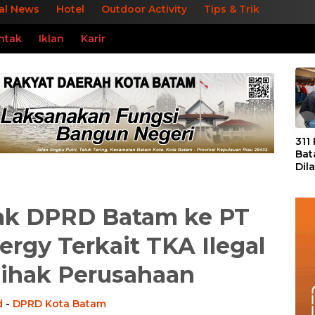
al News
Hotel
Outdoor Activity
Tips & Trik
ntak
Iklan
Karir
«
311
Bat
Dil
Tek
dan
ak DPRD Batam ke PT
nergy Terkait TKA Ilegal
Pihak Perusahaan
d
-
DPRD Kota Batam