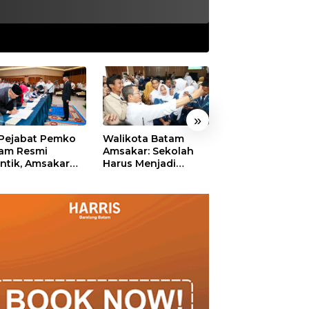
»
 Pejabat Pemko
Walikota Batam
Ekonomi Batam
am Resmi
Amsakar: Sekolah
Diproyeksikan
antik, Amsakar
Harus Menjadi
Tumbuh hingga 
ankan Integritas
Ruang Aman bagi
Persen, Pemko
 Pelayanan
Anak untuk Tumbuh
Naikkan Target
dan Berprestasi
Pendapatan Da