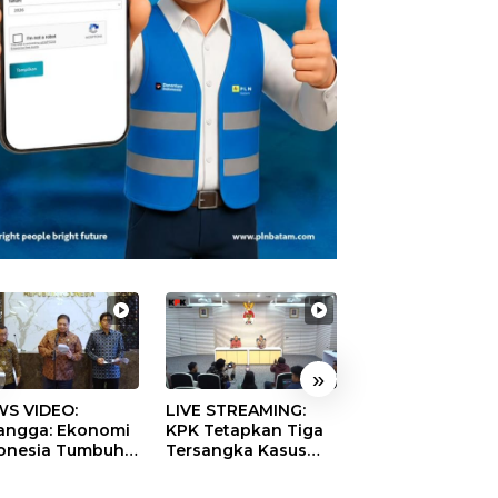
»
S VIDEO:
LIVE STREAMING:
TERBONGKAR!
langga: Ekonomi
KPK Tetapkan Tiga
Ratusan Rekeni
onesia Tumbuh
Tersangka Kasus
Virtual SPPG Fikt
9 Persen pada
Dugaan Korupsi
Diduga Terima 
ester II 2026
Digitalisasi SPBU
Rp311 Miliar, Ka