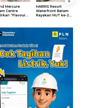
»
nd Mercure
HARRIS Resort
GM For A Day 2
am Centre
Waterfront Batam
Sukses Digelar,
irkan “Flavours
Rayakan HUT ke-24,
Puluhan Anak
Nusantara”,
Tebar Giveaway dan
Rasakan Jadi
akan HUT RI
Diskon Menginap
General Manage
gan Cita Rasa
24%
Hotel Sehari
iner Indonesia