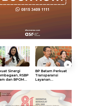
»
kuat Sinergi
BP Batam Perkuat
BP Batam Duku
embagaan, RSBP
Transparansi
Penertiban Rua
am dan BPOM
Layanan
Laut, Pastikan
tikan Pelayanan
Pertanahan, Alokasi
Pemanfaatan Se
 Ketersediaan
Tanah Reguler
Aturan
t Aman
Segera Hadir Melalui
LMS