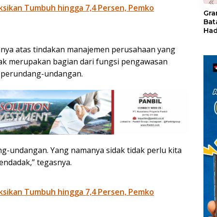
«
ksikan Tumbuh hingga 7,4 Persen, Pemko
Gra
Bat
Had
of 
Ray
ya atas tindakan manajemen perusahaan yang
den
sidak merupakan bagian dari fungsi pengawasan
Kul
n perundang-undangan.
ng-undangan. Yang namanya sidak tidak perlu kita
endadak,” tegasnya.
ksikan Tumbuh hingga 7,4 Persen, Pemko