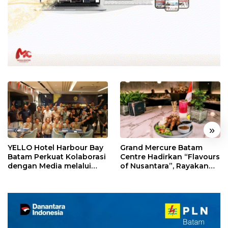
«
»
YELLO Hotel Harbour Bay
Grand Mercure Batam
Batam Perkuat Kolaborasi
Centre Hadirkan “Flavours
dengan Media melalui
of Nusantara”, Rayakan
YELLO Connect
HUT RI dengan Cita Rasa
Kuliner Indonesia