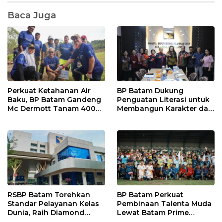
Baca Juga
Perkuat Ketahanan Air
BP Batam Dukung
Baku, BP Batam Gandeng
Penguatan Literasi untuk
Mc Dermott Tanam 400
Membangun Karakter dan
Bambu Betung di
Kebhinekaan Bagi
Bendungan Sei Nongsa
Generasi Masa Depan
RSBP Batam Torehkan
BP Batam Perkuat
Standar Pelayanan Kelas
Pembinaan Talenta Muda
Dunia, Raih Diamond
Lewat Batam Prime
Status dari WSO
International Grassroot