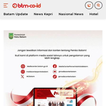
Batam Update
News Kepri
Nasional News
Hotel
O
Langsung
ke
konten