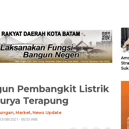
«
Ams
Str
Suk
3 J
un Pembangkit Listrik
urya Terapung
kungan
,
Market
,
News Update
13/08/2021 - 00:33 WIB