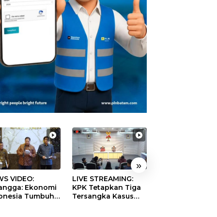
»
S VIDEO:
LIVE STREAMING:
TERBONGKAR!
langga: Ekonomi
KPK Tetapkan Tiga
Ratusan Rekeni
onesia Tumbuh
Tersangka Kasus
Virtual SPPG Fikt
9 Persen pada
Dugaan Korupsi
Diduga Terima 
ester II 2026
Digitalisasi SPBU
Rp311 Miliar, Ka