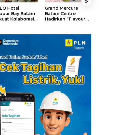
»
LO Hotel
Grand Mercure
HARRIS Resort
bour Bay Batam
Batam Centre
Waterfront Bat
kuat Kolaborasi
Hadirkan “Flavours
Rayakan HUT ke
gan Media
of Nusantara”,
Tebar Giveaway
alui YELLO
Rayakan HUT RI
Diskon Mengin
nect
dengan Cita Rasa
24%
Kuliner Indonesia