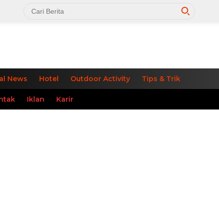
al News
Hotel
Outdoor Activity
Tips & Trik
ntak
Iklan
Karir