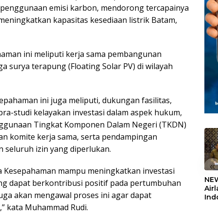
 penggunaan emisi karbon, mendorong tercapainya
eningkatkan kapasitas kesediaan listrik Batam,
haman ini meliputi kerja sama pembangunan
 surya terapung (Floating Solar PV) di wilayah
pahaman ini juga meliputi, dukungan fasilitas,
pra-studi kelayakan investasi dalam aspek hukum,
penggunaan Tingkat Komponen Dalam Negeri (TKDN)
pan komite kerja sama, serta pendampingan
eluruh izin yang diperlukan.
«
a Kesepahaman mampu meningkatkan investasi
NEW
g dapat berkontribusi positif pada pertumbuhan
Air
uga akan mengawal proses ini agar dapat
Ind
5,2
u,” kata Muhammad Rudi.
Sem