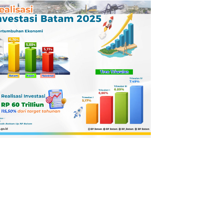
Pertamina
Dilaporkan ke
Kejaksaan