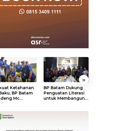
»
kuat Ketahanan
BP Batam Dukung
RSBP Batam
 Baku, BP Batam
Penguatan Literasi
Torehkan Stand
ndeng Mc
untuk Membangun
Pelayanan Kela
mott Tanam 400
Karakter dan
Dunia, Raih
bu Betung di
Kebhinekaan Bagi
Diamond Status 
dungan Sei
Generasi Masa
WSO
ngsa
Depan