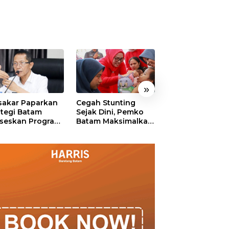
»
akar Paparkan
Cegah Stunting
311 Pejabat Pe
ategi Batam
Sejak Dini, Pemko
Batam Resmi
seskan Program
Batam Maksimalkan
Dilantik, Amsak
uta Rumah
Peran Posyandu
Tekankan Integr
dan Pelayanan