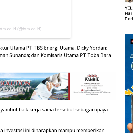
«
YEL
Har
Per
den
btm.co.id (@btm.co.id)
mel
Con
ektur Utama PT TBS Energi Utama, Dicky Yordan;
irman Sunanda; dan Komisaris Utama PT Toba Bara
ambut baik kerja sama tersebut sebagai upaya
investasi ini diharapkan mampu memberikan