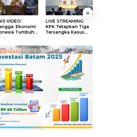
»
S VIDEO:
LIVE STREAMING:
TERBONGKAR!
langga: Ekonomi
KPK Tetapkan Tiga
Ratusan Rekeni
onesia Tumbuh
Tersangka Kasus
Virtual SPPG Fikt
9 Persen pada
Dugaan Korupsi
Diduga Terima 
ester II 2026
Digitalisasi SPBU
Rp311 Miliar, Ka
Pertamina
Dilaporkan ke
Kejaksaan