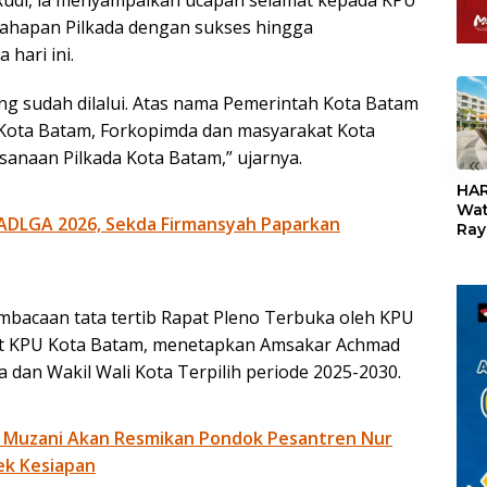
ahapan Pilkada dengan sukses hingga
hari ini.
g sudah dilalui. Atas nama Pemerintah Kota Batam
ota Batam, Forkopimda dan masyarakat Kota
naan Pilkada Kota Batam,” ujarnya.
«
HAR
Wat
ADLGA 2026, Sekda Firmansyah Paparkan
Ray
Teb
Dis
24
mbacaan tata tertib Rapat Pleno Terbuka oleh KPU
ut KPU Kota Batam, menetapkan Amsakar Achmad
a dan Wakil Wali Kota Terpilih periode 2025-2030.
 Muzani Akan Resmikan Pondok Pesantren Nur
ek Kesiapan