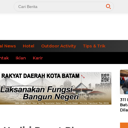
al News
Hotel
Outdoor Activity
Tips & Trik
ntak
Iklan
Karir
«
311
Bat
Dil
Tek
dan