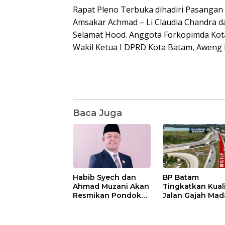
Rapat Pleno Terbuka dihadiri Pasangan 
Amsakar Achmad – Li Claudia Chandra 
Selamat Hood. Anggota Forkopimda Kot
Wakil Ketua I DPRD Kota Batam, Aweng 
Baca Juga
Habib Syech dan
BP Batam
Ahmad Muzani Akan
Tingkatkan Kual
Resmikan Pondok
Jalan Gajah Mad
Pesantren Nur Iman
Pengguna Jalan
di Pulau Kasu, Iman
Diminta Ekstra H
Sutiawan Cek
hati