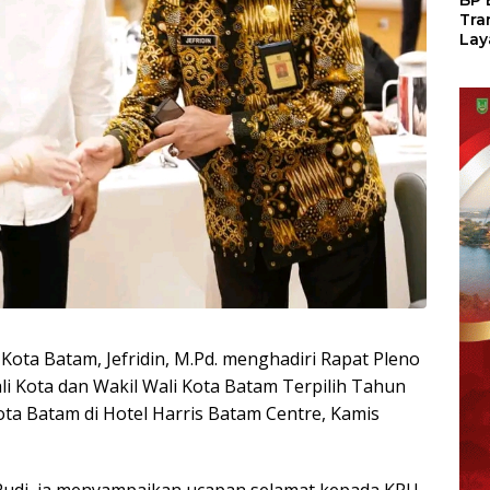
BP 
Tra
Lay
Per
Tan
Seg
LM
 Kota Batam, Jefridin, M.Pd. menghadiri Rapat Pleno
 Kota dan Wakil Wali Kota Batam Terpilih Tahun
ta Batam di Hotel Harris Batam Centre, Kamis
udi, ia menyampaikan ucapan selamat kepada KPU