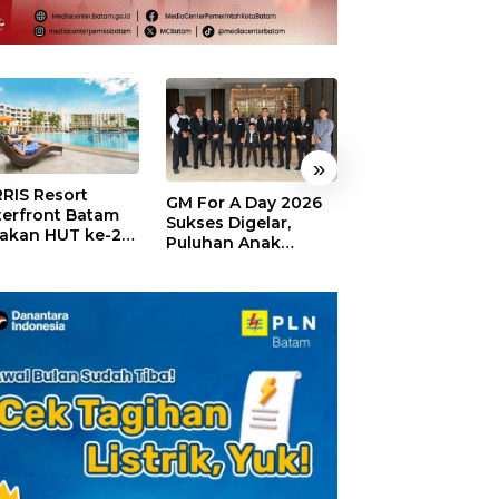
»
RIS Resort
SELAMAT!,
GM For A Day 2026
erfront Batam
Wyndham Panbi
Sukses Digelar,
akan HUT ke-24,
Batam Raih
Puluhan Anak
ar Giveaway dan
Penghargaan Ho
Rasakan Jadi
kon Menginap
Premium Terbai
General Manager
%
Versi Trip.com
Hotel Sehari