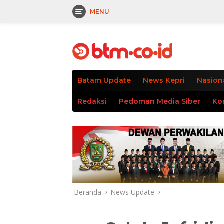
MENU
Langsung
tutup
ke
konten
Batam Update
News Kepri
Nasion
Redaksi
Pedoman Media Siber
Ko
Beranda
News Update