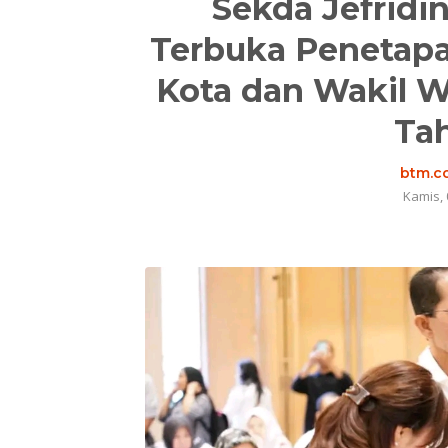
Sekda Jefridi
Terbuka Penetapa
Kota dan Wakil W
Ta
btm.co
Kamis, 