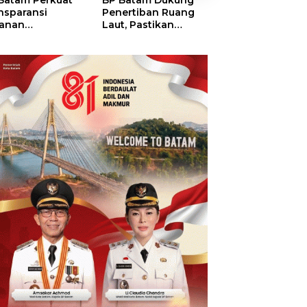
Batam Perkuat
BP Batam Dukung
BP Batam Verifik
nsparansi
Penertiban Ruang
Alokasi Lahan L
anan
Laut, Pastikan
Era 2002–2015,
tanahan, Alokasi
Pemanfaatan Sesuai
Amsakar: Tata
ah Reguler
Aturan
Ulang Demi
era Hadir Melalui
Kepastian Huk
S
dan Investasi