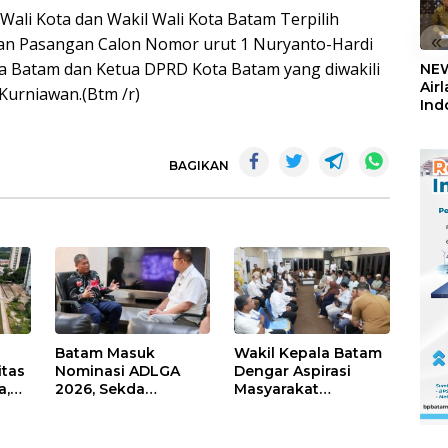
Wali Kota dan Wakil Wali Kota Batam Terpilih
«
dan Pasangan Calon Nomor urut 1 Nuryanto-Hardi
a Batam dan Ketua DPRD Kota Batam yang diwakili
NEW
Air
Kurniawan.(Btm /r)
Ind
5,2
Sem
BAGIKAN
Batam Masuk
Wakil Kepala Batam
itas
Nominasi ADLGA
Dengar Aspirasi
a,
2026, Sekda
Masyarakat
Firmansyah
Rempang – Galang:
ati-
Paparkan
Pastikan
Transformasi Digital
Pembangunan