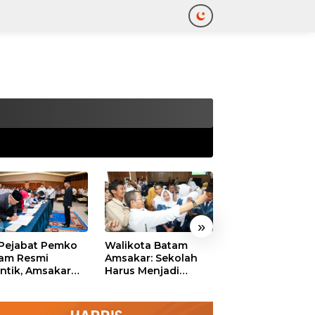
tutup
»
 Pejabat Pemko
Walikota Batam
Ekonomi Batam
am Resmi
Amsakar: Sekolah
Diproyeksikan
antik, Amsakar
Harus Menjadi
Tumbuh hingga 
ankan Integritas
Ruang Aman bagi
Persen, Pemko
 Pelayanan
Anak untuk Tumbuh
Naikkan Target
dan Berprestasi
Pendapatan Da