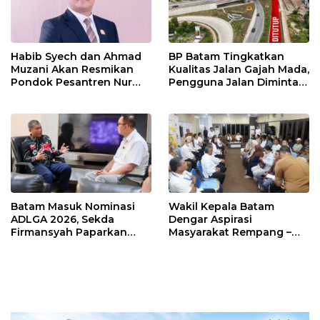
Habib Syech dan Ahmad
BP Batam Tingkatkan
Muzani Akan Resmikan
Kualitas Jalan Gajah Mada,
Pondok Pesantren Nur
Pengguna Jalan Diminta
Iman di Pulau Kasu, Iman
Ekstra Hati-hati
Sutiawan Cek Kesiapan
Batam Masuk Nominasi
Wakil Kepala Batam
ADLGA 2026, Sekda
Dengar Aspirasi
Firmansyah Paparkan
Masyarakat Rempang –
Transformasi Digital
Galang: Pastikan
Berbasis Data
Pembangunan Sekolah
Rakyat Berorientasi
Pengembangan Masa
Depan Pendidikan