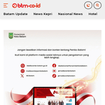
Batam Update
News Kepri
Nasional News
Hotel
O
Langsung
ke
konten