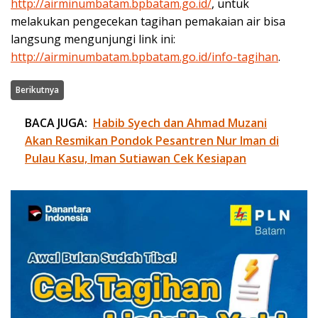
http://airminumbatam.bpbatam.go.id/
, untuk
melakukan pengecekan tagihan pemakaian air bisa
langsung mengunjungi link ini:
http://airminumbatam.bpbatam.go.id/info-tagihan
.
Berikutnya
BACA JUGA:
Habib Syech dan Ahmad Muzani
Akan Resmikan Pondok Pesantren Nur Iman di
Pulau Kasu, Iman Sutiawan Cek Kesiapan