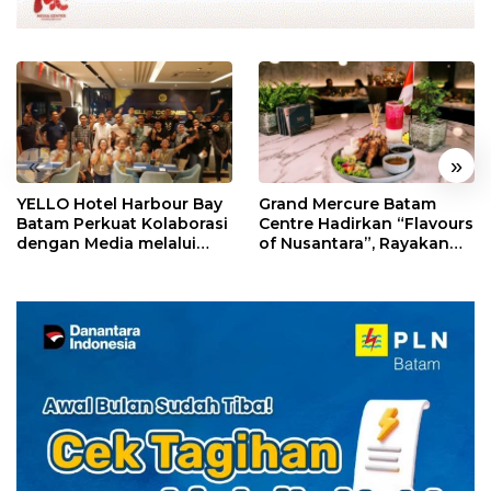
«
»
YELLO Hotel Harbour Bay
Grand Mercure Batam
Batam Perkuat Kolaborasi
Centre Hadirkan “Flavours
dengan Media melalui
of Nusantara”, Rayakan
YELLO Connect
HUT RI dengan Cita Rasa
Kuliner Indonesia