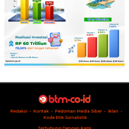
Redaksi
Kontak
Pedoman Media Siber
Iklan
Kode Etik Jurnalistik
Terhubung Dengan Kami