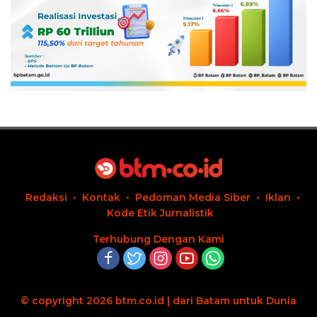
Redaksi
Kontak
Pedoman Media Siber
Iklan
Kode Etik Jurnalistik
Terhubung Dengan Kami
© copyright 2026 btm.co.id | dari Batam untuk Dunia