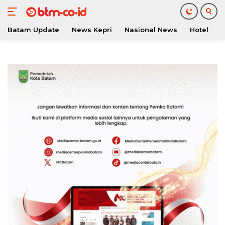
Batam Update
News Kepri
Nasional News
Hotel
O
Langsung
ke
konten