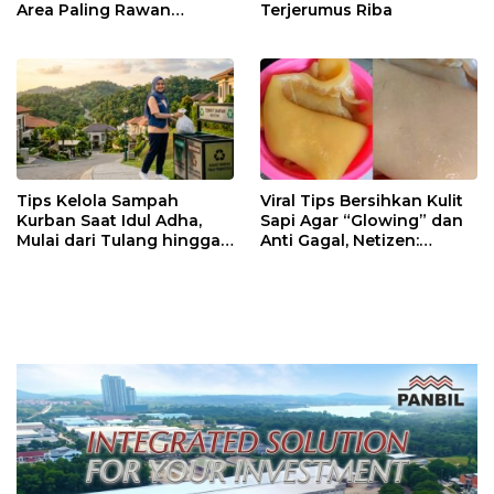
Area Paling Rawan
Terjerumus Riba
Gangguan Listrik di
Rumah
Tips Kelola Sampah
Viral Tips Bersihkan Kulit
Kurban Saat Idul Adha,
Sapi Agar “Glowing” dan
Mulai dari Tulang hingga
Anti Gagal, Netizen:
Jeroan Agar Tidak
Berhasil Banget!
Menimbulkan Bau