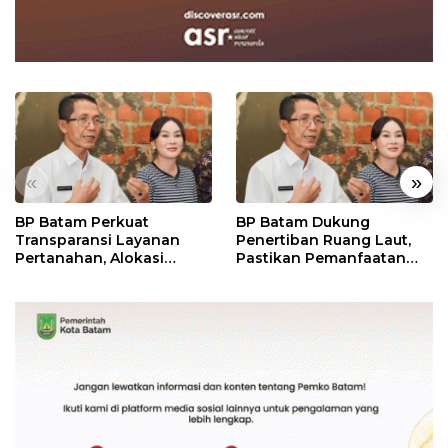
«
»
BP Batam Perkuat
BP Batam Dukung
Transparansi Layanan
Penertiban Ruang Laut,
Pertanahan, Alokasi
Pastikan Pemanfaatan
Tanah Reguler Segera
Sesuai Aturan
Hadir Melalui LMS