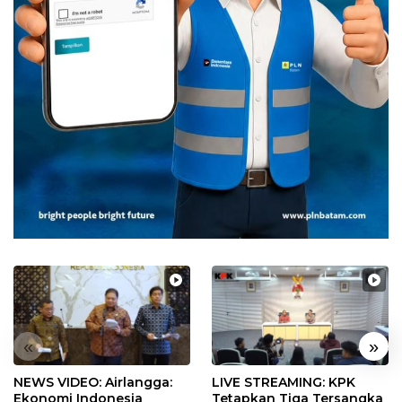
«
»
NEWS VIDEO: Airlangga:
LIVE STREAMING: KPK
Ekonomi Indonesia
Tetapkan Tiga Tersangka