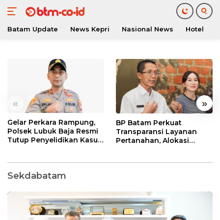
Batam Update
News Kepri
Nasional News
Hotel
O
Langsung
ke
konten
«
»
Gelar Perkara Rampung,
BP Batam Perkuat
Polsek Lubuk Baja Resmi
Transparansi Layanan
Tutup Penyelidikan Kasus
Pertanahan, Alokasi
Hak Asuh Anak
Tanah Reguler Segera
Hadir Melalui LMS
Sekdabatam