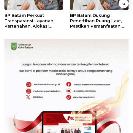
«
»
BP Batam Perkuat
BP Batam Dukung
Transparansi Layanan
Penertiban Ruang Laut,
Pertanahan, Alokasi
Pastikan Pemanfaatan
Tanah Reguler Segera
Sesuai Aturan
Hadir Melalui LMS