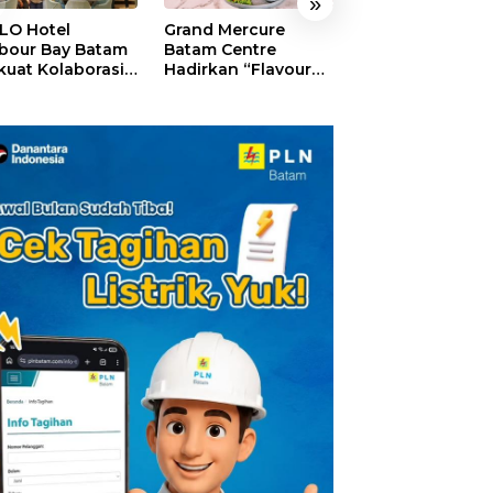
»
LO Hotel
Grand Mercure
HARRIS Resort
bour Bay Batam
Batam Centre
Waterfront Bat
kuat Kolaborasi
Hadirkan “Flavours
Rayakan HUT ke
gan Media
of Nusantara”,
Tebar Giveaway
alui YELLO
Rayakan HUT RI
Diskon Mengin
nect
dengan Cita Rasa
24%
Kuliner Indonesia