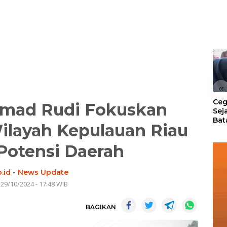
«
Ceg
mad Rudi Fokuskan
Sej
Bat
layah Kepulauan Riau
Per
Potensi Daerah
.id
-
News Update
 29/10/2024 - 17:48 WIB
BAGIKAN