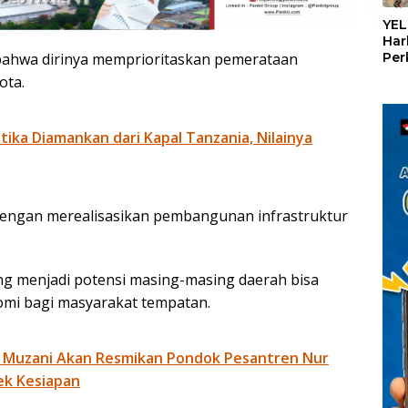
«
YEL
Har
bahwa dirinya memprioritaskan pemerataan
Per
den
ota.
mel
Con
otika Diamankan dari Kapal Tanzania, Nilainya
dengan merealisasikan pembangunan infrastruktur
 yang menjadi potensi masing-masing daerah bisa
mi bagi masyarakat tempatan.
 Muzani Akan Resmikan Pondok Pesantren Nur
ek Kesiapan