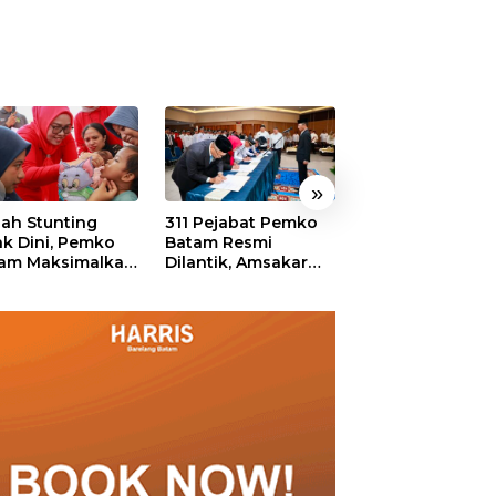
»
ah Stunting
311 Pejabat Pemko
Walikota Batam
ak Dini, Pemko
Batam Resmi
Amsakar: Sekol
am Maksimalkan
Dilantik, Amsakar
Harus Menjadi
an Posyandu
Tekankan Integritas
Ruang Aman ba
dan Pelayanan
Anak untuk Tu
dan Berprestasi