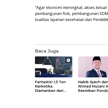
“Agar ekonomi meningkat, akses keluar
pembangunan fisik, pembangunan SDM 
kualitas layanan kesehatan dan Pendidik
Baca Juga
Fantastis! 1,3 Ton
Habib Syech da
Narkotika
Ahmad Muzani 
Diamankan dari
Resmikan Pond
Kapal Tanzania,
Pesantren Nur I
Nilainya Tembus
di Pulau Kasu, I
Rp4,55 Triliun
Sutiawan Cek
Kesiapan