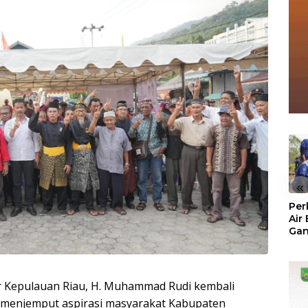
«
Per
Air
Ga
Der
Bam
Ben
No
 Kepulauan Riau, H. Muhammad Rudi kembali
 menjemput aspirasi masyarakat Kabupaten