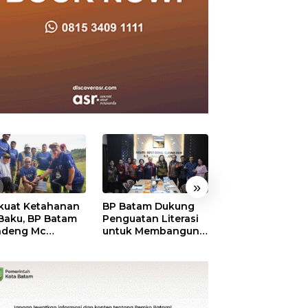
»
kuat Ketahanan
BP Batam Dukung
RSBP Batam
 Baku, BP Batam
Penguatan Literasi
Torehkan Stand
ndeng Mc
untuk Membangun
Pelayanan Kela
mott Tanam 400
Karakter dan
Dunia, Raih
bu Betung di
Kebhinekaan Bagi
Diamond Status 
dungan Sei
Generasi Masa
WSO
ngsa
Depan