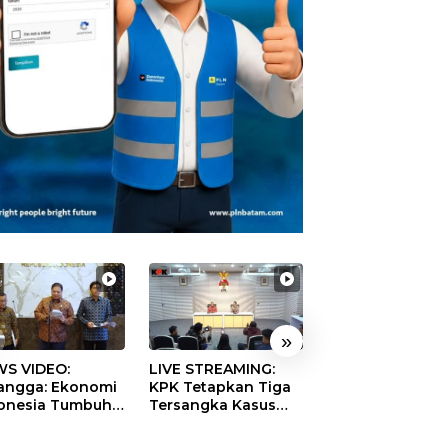
»
S VIDEO:
LIVE STREAMING:
TERBONGKAR!
langga: Ekonomi
KPK Tetapkan Tiga
Ratusan Rekeni
onesia Tumbuh
Tersangka Kasus
Virtual SPPG Fikt
9 Persen pada
Dugaan Korupsi
Diduga Terima 
ester II 2026
Digitalisasi SPBU
Rp311 Miliar, Ka