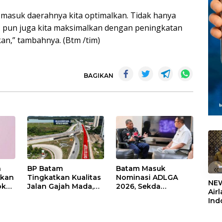
 masuk daerahnya kita optimalkan. Tidak hanya
pun juga kita maksimalkan dengan peningkatan
an,” tambahnya. (Btm /tim)
BAGIKAN
«
n
BP Batam
Batam Masuk
Akan
Tingkatkan Kualitas
Nominasi ADLGA
NEW
ok
Jalan Gajah Mada,
2026, Sekda
Air
man
Pengguna Jalan
Firmansyah
Ind
man
Diminta Ekstra Hati-
Paparkan
5,2
hati
Transformasi Digital
Sem
Berbasis Data