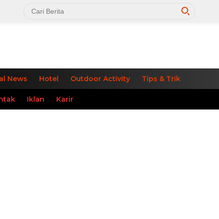
al News
Hotel
Outdoor Activity
Tips & Trik
ntak
Iklan
Karir