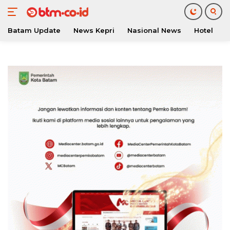
Batam Update
News Kepri
Nasional News
Hotel
O
Langsung
ke
konten