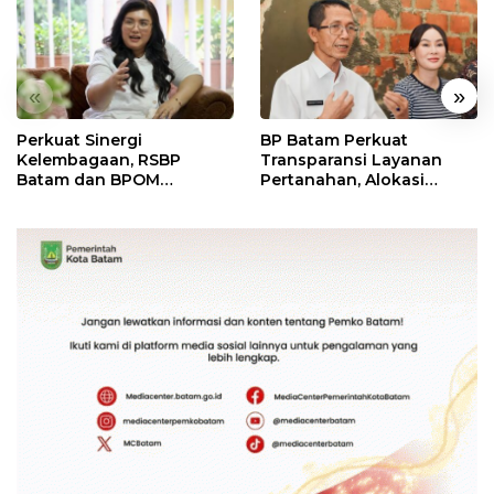
«
»
Perkuat Sinergi
BP Batam Perkuat
Kelembagaan, RSBP
Transparansi Layanan
Batam dan BPOM
Pertanahan, Alokasi
Pastikan Pelayanan dan
Tanah Reguler Segera
Ketersediaan Obat Aman
Hadir Melalui LMS