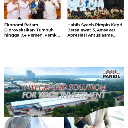
Ekonomi Batam
Habib Syech Pimpin Kepri
Diproyeksikan Tumbuh
Bersalawat 3, Amsakar
hingga 7,4 Persen, Pemko
Apresiasi Antusiasme
Naikkan Target
Masyarakat Batam
Pendapatan Daerah