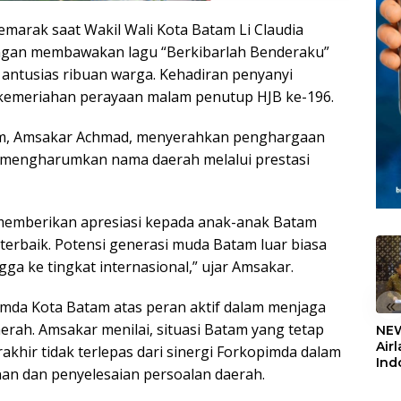
marak saat Wakil Wali Kota Batam Li Claudia
ngan membawakan lagu “Berkibarlah Benderaku”
 antusias ribuan warga. Kehadiran penyanyi
kemeriahan perayaan malam penutup HJB ke-196.
am, Amsakar Achmad, menyerahkan penghargaan
 mengharumkan nama daerah melalui prestasi
a memberikan apresiasi kepada anak-anak Batam
erbaik. Potensi generasi muda Batam luar biasa
 ke tingkat internasional,” ujar Amsakar.
«
imda Kota Batam atas peran aktif dalam menjaga
erah. Amsakar menilai, situasi Batam yang tetap
NEW
Air
akhir tidak terlepas dari sinergi Forkopimda dalam
Ind
n dan penyelesaian persoalan daerah.
5,2
Sem