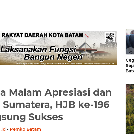
«
Ceg
Sej
Bat
Per
ga Malam Apresiasi dan
k Sumatera, HJB ke-196
gsung Sukses
.id
-
Pemko Batam