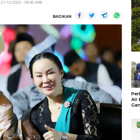
 21/12/2025 - 09:45 WIB
BAGIKAN
«
Per
Air
Ga
Der
Bam
Ben
No