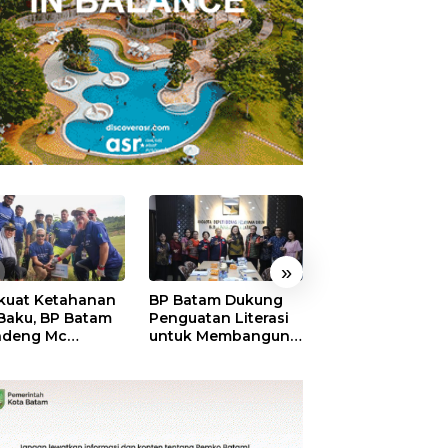
»
kuat Ketahanan
BP Batam Dukung
RSBP Batam
 Baku, BP Batam
Penguatan Literasi
Torehkan Stand
ndeng Mc
untuk Membangun
Pelayanan Kela
mott Tanam 400
Karakter dan
Dunia, Raih
bu Betung di
Kebhinekaan Bagi
Diamond Status 
dungan Sei
Generasi Masa
WSO
ngsa
Depan