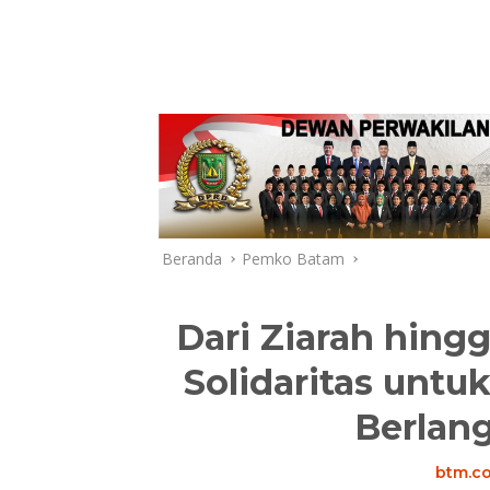
Beranda
Pemko Batam
Dari Ziarah hing
Solidaritas untu
Berlan
btm.co