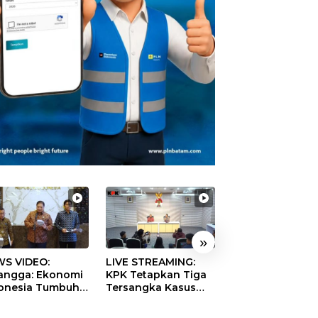
»
S VIDEO:
LIVE STREAMING:
TERBONGKAR!
langga: Ekonomi
KPK Tetapkan Tiga
Ratusan Rekeni
onesia Tumbuh
Tersangka Kasus
Virtual SPPG Fikt
9 Persen pada
Dugaan Korupsi
Diduga Terima 
ester II 2026
Digitalisasi SPBU
Rp311 Miliar, Ka