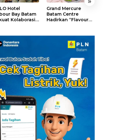
»
LO Hotel
Grand Mercure
HARRIS Resort
bour Bay Batam
Batam Centre
Waterfront Bat
kuat Kolaborasi
Hadirkan “Flavours
Rayakan HUT ke
gan Media
of Nusantara”,
Tebar Giveaway
alui YELLO
Rayakan HUT RI
Diskon Mengin
nect
dengan Cita Rasa
24%
Kuliner Indonesia