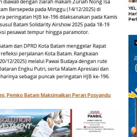
«
tan diawali dengan ziarah makam Zuriah Nong Isa
YEL
atam Bersepeda pada Minggu (14/12/2025) di
Har
ara peringatan HJB ke-196 dilaksanakan pada Kamis
Per
disusul Batam Solidarity Airshow 2025 pada 18-19
den
mel
si pesawat tempur hingga paramotor.
Con
 Batam dan DPRD Kota Batam menggelar Rapat
efleksi perjalanan Kota Batam. Rangkaian
20/12/2025) melalui Pawai Budaya dengan rute
ataran Engku Putri, serta Malam Apresiasi dan
harinya sebagai puncak peringatan HJB ke-196.
ini, Pemko Batam Maksimalkan Peran Posyandu