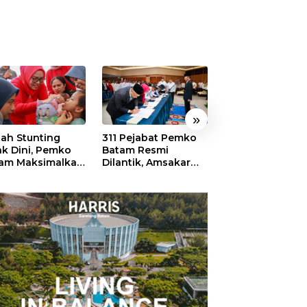
»
ah Stunting
311 Pejabat Pemko
Walikota Batam
ak Dini, Pemko
Batam Resmi
Amsakar: Sekol
am Maksimalkan
Dilantik, Amsakar
Harus Menjadi
an Posyandu
Tekankan Integritas
Ruang Aman ba
dan Pelayanan
Anak untuk Tu
dan Berprestasi