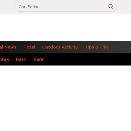
al News
Hotel
Outdoor Activity
Tips & Trik
ntak
Iklan
Karir