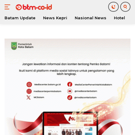
Batam Update
News Kepri
Nasional News
Hotel
O
Langsung
ke
konten