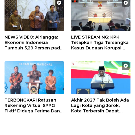
NEWS VIDEO: Airlangga:
LIVE STREAMING: KPK
Ekonomi Indonesia
Tetapkan Tiga Tersangka
Tumbuh 5,29 Persen pada
Kasus Dugaan Korupsi
Semester II 2026
Digitalisasi SPBU
Pertamina
TERBONGKAR! Ratusan
Akhir 2027 Tak Boleh Ada
Rekening Virtual SPPG
Lagi Kota yang Jorok,
Fiktif Diduga Terima Dana
Kota Terbersih Dapat
Rp311 Miliar, Kasus
Rp20 Miliar
Dilaporkan ke Kejaksaan