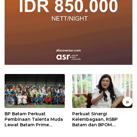
«
»
BP Batam Perkuat
Perkuat Sinergi
Pembinaan Talenta Muda
Kelembagaan, RSBP
Lewat Batam Prime
Batam dan BPOM
International Grassroot
Pastikan Pelayanan dan
Football Festival 2026
Ketersediaan Obat Aman