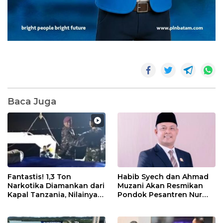
Baca Juga
Fantastis! 1,3 Ton
Habib Syech dan Ahmad
Narkotika Diamankan dari
Muzani Akan Resmikan
Kapal Tanzania, Nilainya
Pondok Pesantren Nur
Tembus Rp4,55 Triliun
Iman di Pulau Kasu, Iman
Sutiawan Cek Kesiapan