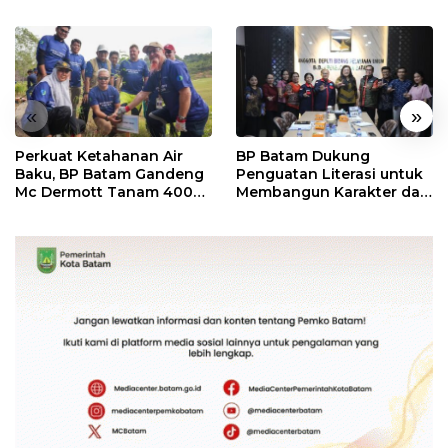
«
»
Perkuat Ketahanan Air
BP Batam Dukung
Baku, BP Batam Gandeng
Penguatan Literasi untuk
Mc Dermott Tanam 400
Membangun Karakter dan
Bambu Betung di
Kebhinekaan Bagi
Bendungan Sei Nongsa
Generasi Masa Depan