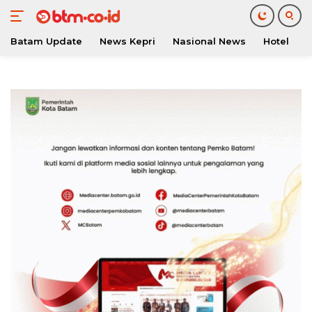
Batam Update
News Kepri
Nasional News
Hotel
O
Langsung
ke
konten