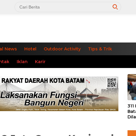
al News
Hotel
Outdoor Activity
Tips & Trik
ntak
Iklan
Karir
«
311
Bat
Dil
Tek
dan