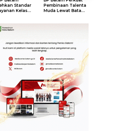
P Batam
BP Batam Perkuat
Perkuat Sinergi
ehkan Standar
Pembinaan Talenta
Kelembagaan, 
ayanan Kelas
Muda Lewat Batam
Batam dan BPO
ia, Raih
Prime International
Pastikan Pelay
mond Status dari
Grassroot Football
dan Ketersedia
O
Festival 2026
Obat Aman