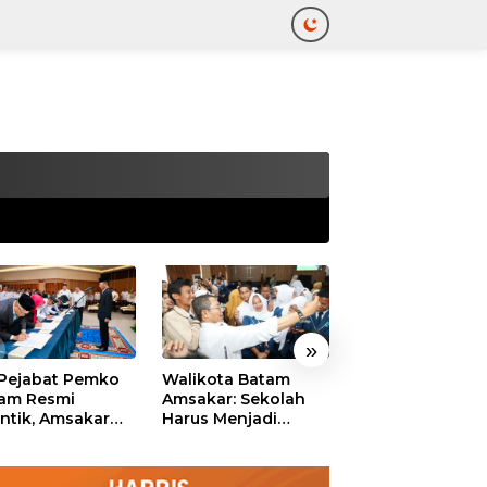
tutup
»
 Pejabat Pemko
Walikota Batam
Ekonomi Batam
am Resmi
Amsakar: Sekolah
Diproyeksikan
antik, Amsakar
Harus Menjadi
Tumbuh hingga 
ankan Integritas
Ruang Aman bagi
Persen, Pemko
 Pelayanan
Anak untuk Tumbuh
Naikkan Target
dan Berprestasi
Pendapatan Da