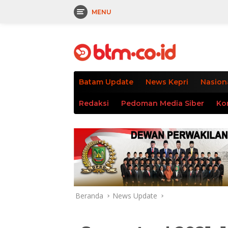
MENU
Langsung
tutup
ke
konten
Batam Update
News Kepri
Nasion
Redaksi
Pedoman Media Siber
Ko
Beranda
News Update