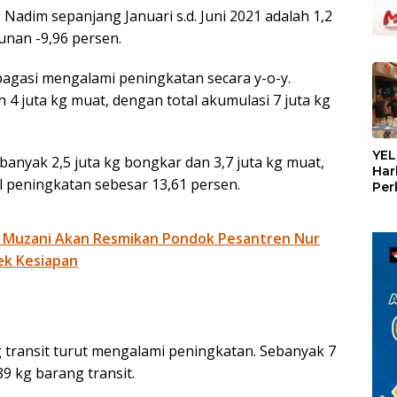
adim sepanjang Januari s.d. Juni 2021 adalah 1,2
nan -9,96 persen.
bagasi mengalami peningkatan secara y-o-y.
 4 juta kg muat, dengan total akumulasi 7 juta kg
«
YEL
banyak 2,5 juta kg bongkar dan 3,7 juta kg muat,
Har
al peningkatan sebesar 13,61 persen.
Per
den
mel
Con
 Muzani Akan Resmikan Pondok Pesantren Nur
ek Kesiapan
 transit turut mengalami peningkatan. Sebanyak 7
89 kg barang transit.