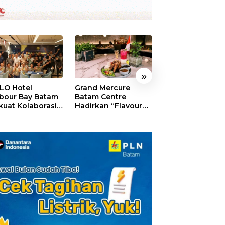
»
LO Hotel
Grand Mercure
HARRIS Resort
bour Bay Batam
Batam Centre
Waterfront Bat
kuat Kolaborasi
Hadirkan “Flavours
Rayakan HUT ke
gan Media
of Nusantara”,
Tebar Giveaway
alui YELLO
Rayakan HUT RI
Diskon Mengin
nect
dengan Cita Rasa
24%
Kuliner Indonesia