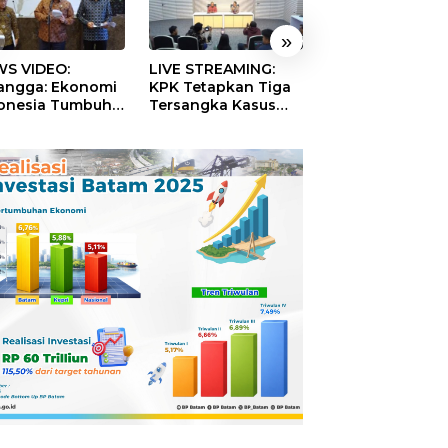
»
S VIDEO:
LIVE STREAMING:
TERBONGKAR!
langga: Ekonomi
KPK Tetapkan Tiga
Ratusan Rekeni
onesia Tumbuh
Tersangka Kasus
Virtual SPPG Fikt
9 Persen pada
Dugaan Korupsi
Diduga Terima 
ester II 2026
Digitalisasi SPBU
Rp311 Miliar, Ka
Pertamina
Dilaporkan ke
Kejaksaan