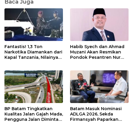
Baca Juga
Fantastis! 1,3 Ton
Habib Syech dan Ahmad
Narkotika Diamankan dari
Muzani Akan Resmikan
Kapal Tanzania, Nilainya
Pondok Pesantren Nur
Tembus Rp4,55 Triliun
Iman di Pulau Kasu, Iman
Sutiawan Cek Kesiapan
BP Batam Tingkatkan
Batam Masuk Nominasi
Kualitas Jalan Gajah Mada,
ADLGA 2026, Sekda
Pengguna Jalan Diminta
Firmansyah Paparkan
Ekstra Hati-hati
Transformasi Digital
Berbasis Data