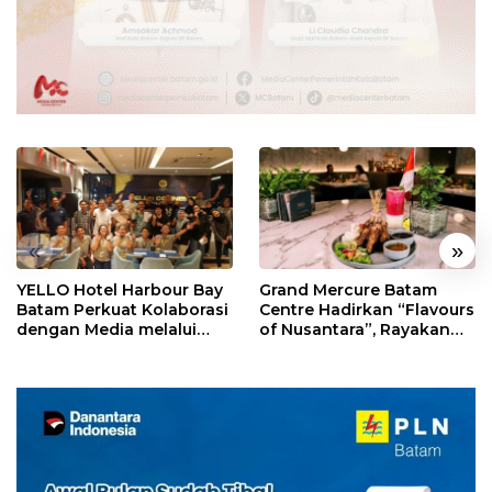
«
»
YELLO Hotel Harbour Bay
Grand Mercure Batam
Batam Perkuat Kolaborasi
Centre Hadirkan “Flavours
dengan Media melalui
of Nusantara”, Rayakan
YELLO Connect
HUT RI dengan Cita Rasa
Kuliner Indonesia