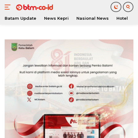
Batam Update
News Kepri
Nasional News
Hotel
O
Langsung
ke
konten