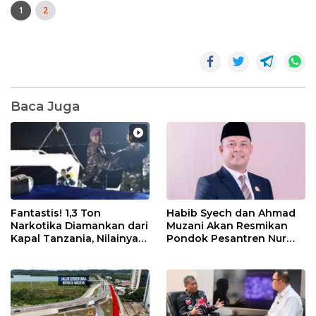
1
2
Baca Juga
Fantastis! 1,3 Ton
Habib Syech dan Ahmad
Narkotika Diamankan dari
Muzani Akan Resmikan
Kapal Tanzania, Nilainya
Pondok Pesantren Nur
Tembus Rp4,55 Triliun
Iman di Pulau Kasu, Iman
Sutiawan Cek Kesiapan