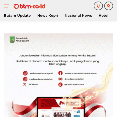
Batam Update
News Kepri
Nasional News
Hotel
O
Langsung
ke
konten