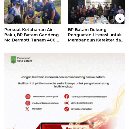
«
»
Perkuat Ketahanan Air
BP Batam Dukung
Baku, BP Batam Gandeng
Penguatan Literasi untuk
Mc Dermott Tanam 400
Membangun Karakter dan
Bambu Betung di
Kebhinekaan Bagi
Bendungan Sei Nongsa
Generasi Masa Depan