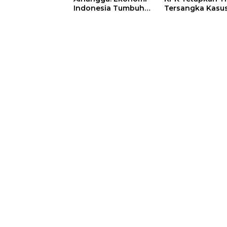
Indonesia Tumbuh
Tersangka Kasu
5,29 Persen pada
Dugaan Korupsi
Semester II 2026
Digitalisasi SPB
Pertamina