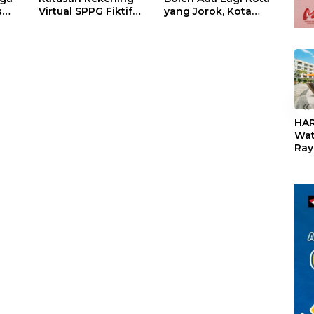
s
Virtual SPPG Fiktif
yang Jorok, Kota
Diduga Terima Dana
Terbersih Dapat
U
Rp311 Miliar, Kasus
Rp20 Miliar
Dilaporkan ke
Kejaksaan
«
HAR
Wat
Ray
Teb
Dis
24