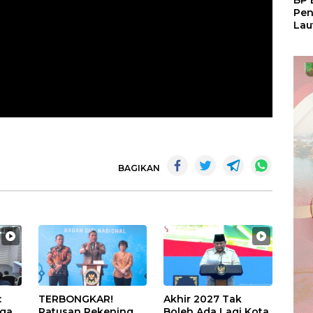
BP 
Pen
Lau
Pem
Atu
BAGIKAN
:
TERBONGKAR!
Akhir 2027 Tak
iga
Ratusan Rekening
Boleh Ada Lagi Kota