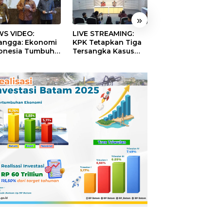
»
S VIDEO:
LIVE STREAMING:
TERBONGKAR!
langga: Ekonomi
KPK Tetapkan Tiga
Ratusan Rekeni
onesia Tumbuh
Tersangka Kasus
Virtual SPPG Fikt
9 Persen pada
Dugaan Korupsi
Diduga Terima 
ester II 2026
Digitalisasi SPBU
Rp311 Miliar, Ka
Pertamina
Dilaporkan ke
Kejaksaan