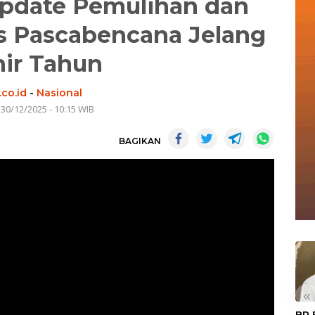
pdate Pemulihan dan
s Pascabencana Jelang
ir Tahun
co.id
-
Nasional
 30/12/2025 - 10:15 WIB
BAGIKAN
«