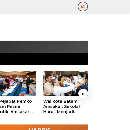
tutup
»
 Pejabat Pemko
Walikota Batam
Ekonomi Batam
am Resmi
Amsakar: Sekolah
Diproyeksikan
antik, Amsakar
Harus Menjadi
Tumbuh hingga 
ankan Integritas
Ruang Aman bagi
Persen, Pemko
 Pelayanan
Anak untuk Tumbuh
Naikkan Target
dan Berprestasi
Pendapatan Da