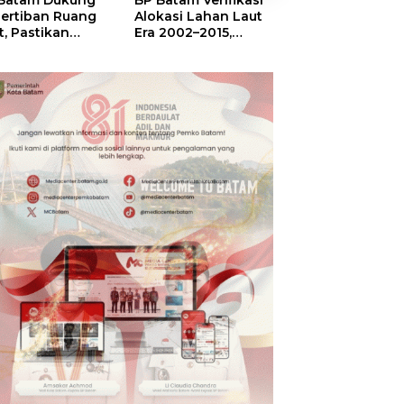
Batam Dukung
BP Batam Verifikasi
Sekolah Terinte
ertiban Ruang
Alokasi Lahan Laut
Merah Putih,
t, Pastikan
Era 2002–2015,
Menumbuhkan
anfaatan Sesuai
Amsakar: Tata
Mimpi di Tanah
ran
Ulang Demi
Rempang-Gala
Kepastian Hukum
dan Investasi