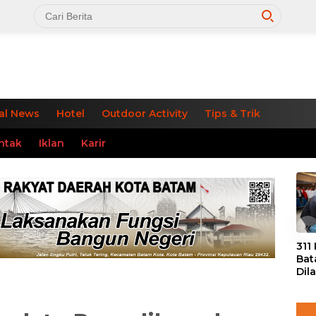
al News
Hotel
Outdoor Activity
Tips & Trik
ntak
Iklan
Karir
«
311
Bat
Dil
Tek
dan