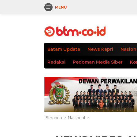
MENU
Langsung
tutup
ke
konten
Batam Update
News Kepri
Nasion
Redaksi
Pedoman Media Siber
Ko
Beranda
Nasional