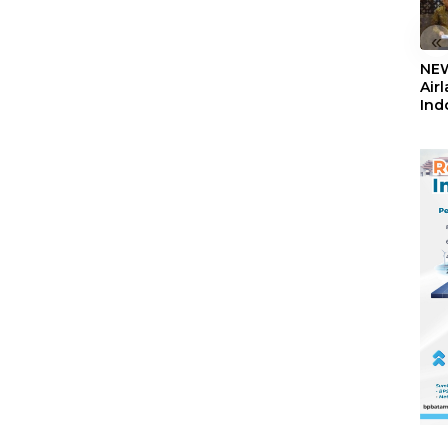
«
NEW
Air
Ind
5,2
Sem