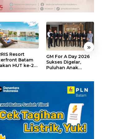
»
RIS Resort
SELAMAT!,
GM For A Day 2026
erfront Batam
Wyndham Panbi
Sukses Digelar,
akan HUT ke-24,
Batam Raih
Puluhan Anak
ar Giveaway dan
Penghargaan Ho
Rasakan Jadi
kon Menginap
Premium Terbai
General Manager
%
Versi Trip.com
Hotel Sehari