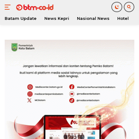
Batam Update
News Kepri
Nasional News
Hotel
O
Langsung
ke
konten