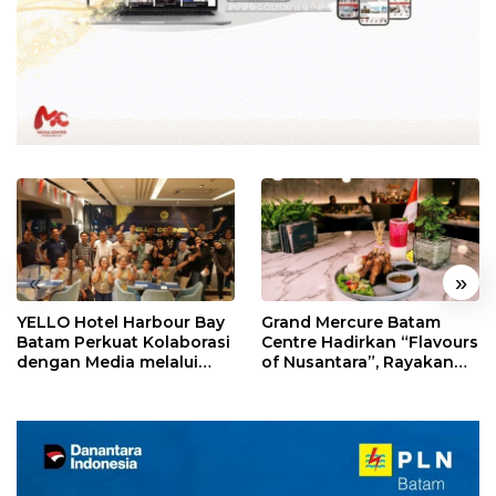
«
»
YELLO Hotel Harbour Bay
Grand Mercure Batam
Batam Perkuat Kolaborasi
Centre Hadirkan “Flavours
dengan Media melalui
of Nusantara”, Rayakan
YELLO Connect
HUT RI dengan Cita Rasa
Kuliner Indonesia