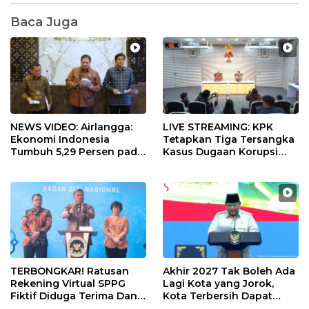
Baca Juga
NEWS VIDEO: Airlangga:
LIVE STREAMING: KPK
Ekonomi Indonesia
Tetapkan Tiga Tersangka
Tumbuh 5,29 Persen pada
Kasus Dugaan Korupsi
Semester II 2026
Digitalisasi SPBU
Pertamina
TERBONGKAR! Ratusan
Akhir 2027 Tak Boleh Ada
Rekening Virtual SPPG
Lagi Kota yang Jorok,
Fiktif Diduga Terima Dana
Kota Terbersih Dapat
Rp311 Miliar, Kasus
Rp20 Miliar