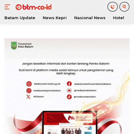
Batam Update
News Kepri
Nasional News
Hotel
O
Langsung
ke
konten